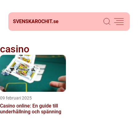
SVENSKAROCHIT.
se
casino
09 februari 2025
Casino online: En guide till
underhållning och spänning