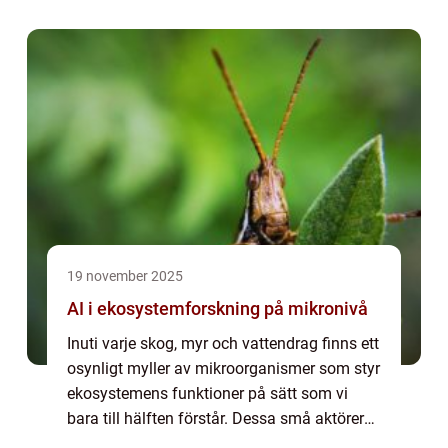
snarare än en vanlig laptop, s&...
19 november 2025
AI i ekosystemforskning på mikronivå
Inuti varje skog, myr och vattendrag finns ett
osynligt myller av mikroorganismer som styr
ekosystemens funktioner på sätt som vi
bara till hälften förstår. Dessa små aktörer
påverkar allt från kolcyk...