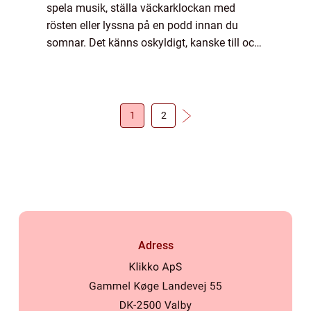
spela musik, ställa väckarklockan med
rösten eller lyssna på en podd innan du
somnar. Det känns oskyldigt, kanske till och
med bekvämt. Men smarta högtalare so...
1
2
Adress