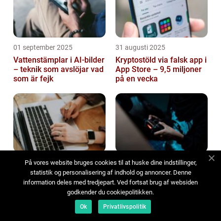
01 september 2025
31 augusti 2025
Vattenstämplar i AI-bilder
Kryptostöld via falsk app i
– teknik som avslöjar vad
App Store – 9,5 miljoner
som är fejk
på en vecka
30 augusti 2025
30 augusti 2025
På vores website bruges cookies til at huske dine indstillinger,
statistik og personalisering af indhold og annoncer. Denne
IT-support i Markaryd: En
När AI-NPC:er börjar
information deles med tredjepart. Ved fortsat brug af websiden
guide till tillförlitlig IT-
minnas dig och förändra
godkender du cookiepolitikken.
hjälp
spelvärlden
Ok
Privatlivspolitik