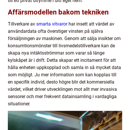
till ett privat utrymme i ditt eget hem.
Affärsmodellen bakom tekniken
Tillverkare av
smarta vitvaror
har insett att värdet av
användardata ofta överstiger vinsten på själva
försäljningen av maskinen. Genom att sälja insikter om
konsumtionsmönster till livsmedelstillverkare kan de
skapa nya intäktsströmmar som varar så länge
kylskåpet är i drift. Detta skapar ett incitament för att
hålla enheten uppkopplad och samla in så mycket data
som möjligt. Ju mer information som kan kopplas till
en specifik individ, desto högre blir det kommersiella
värdet, vilket driver utvecklingen mot allt mer invasiva
sensorer och mer frekvent datainsamling i vardagliga
situationer.