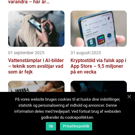
varandra – här är
anledningen
01 september 2025
31 augusti 2025
Vattenstämplar i AI-bilder
Kryptostöld via falsk app i
– teknik som avslöjar vad
App Store – 9,5 miljoner
som är fejk
på en vecka
På vores website bruges cookies til at huske dine indstillinger,
statistik og personalisering af indhold og annoncer. Denne
information deles med tredjepart. Ved fortsat brug af websiden
godkender du cookiepolitikken.
30 augusti 2025
30 augusti 2025
Ok
Privatlivspolitik
IT-support i Markaryd: En
När AI-NPC:er börjar