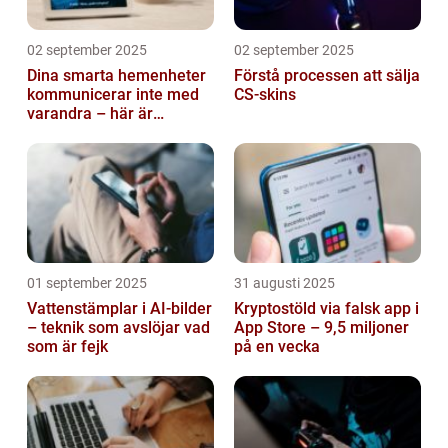
02 september 2025
02 september 2025
Dina smarta hemenheter
Förstå processen att sälja
kommunicerar inte med
CS-skins
varandra – här är
anledningen
01 september 2025
31 augusti 2025
Vattenstämplar i AI-bilder
Kryptostöld via falsk app i
– teknik som avslöjar vad
App Store – 9,5 miljoner
som är fejk
på en vecka