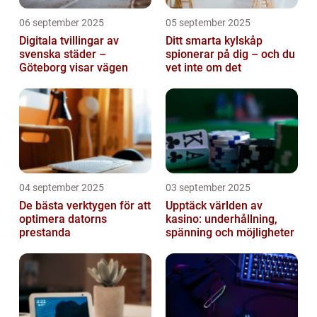
06 september 2025
05 september 2025
Digitala tvillingar av
Ditt smarta kylskåp
svenska städer –
spionerar på dig – och du
Göteborg visar vägen
vet inte om det
04 september 2025
03 september 2025
De bästa verktygen för att
Upptäck världen av
optimera datorns
kasino: underhållning,
prestanda
spänning och möjligheter