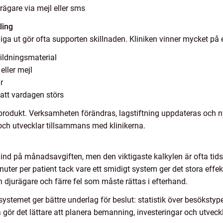
gare via mejl eller sms
ling
iga ut gör ofta supporten skillnaden. Kliniken vinner mycket på 
bildningsmaterial
eller mejl
r
att vardagen störs
produkt. Verksamheten förändras, lagstiftning uppdateras och 
och utvecklar tillsammans med klinikerna.
blind på månadsavgiften, men den viktigaste kalkylen är ofta tid
uter per patient tack vare ett smidigt system ger det stora effek
 djurägare och färre fel som måste rättas i efterhand.
systemet ger bättre underlag för beslut: statistik över besökstype
r det lättare att planera bemanning, investeringar och utveckli