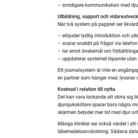
– smidigare kommunikation med djurä
Utbildning, support och vidareutveck
När två system på pappret ser likvärd
– erbjuder tydlig introduktion och ut
– svarar snabbt på frågor via telefon 
– tar emot önskemål om förbättringa
– uppdaterar systemet löpande utan 
Ett journalsystem är inte en engångs
en partner som hänger med, lyssnar 
Kostnad i relation till nytta
Det kan vara lockande att stirra sig 
djursjukskötare sparar bara några min
skärmen betyder mer tid med djur och
Många kliniker ser också värdet i att 
läkemedelsanvändning. Sådana data gö