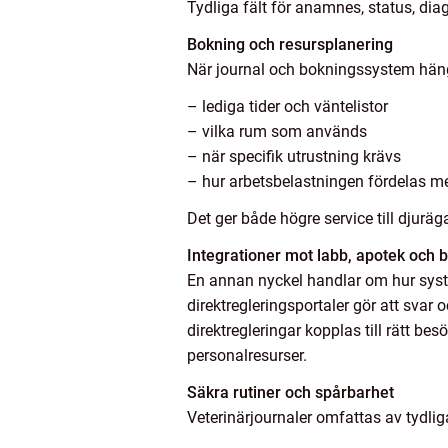
Tydliga fält för anamnes, status, dia
Bokning och resursplanering
När journal och bokningssystem hänger
– lediga tider och väntelistor
– vilka rum som används
– när specifik utrustning krävs
– hur arbetsbelastningen fördelas me
Det ger både högre service till djurä
Integrationer mot labb, apotek och 
En annan nyckel handlar om hur syste
direktregleringsportaler gör att svar 
direktregleringar kopplas till rätt b
personalresurser.
Säkra rutiner och spårbarhet
Veterinärjournaler omfattas av tydli