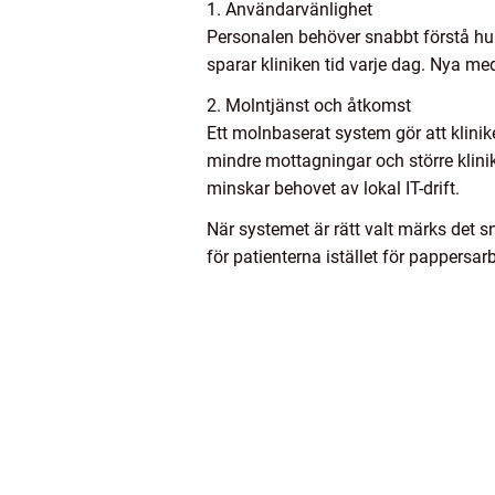
1. Användarvänlighet
Personalen behöver snabbt förstå hu
sparar kliniken tid varje dag. Nya m
2. Molntjänst och åtkomst
Ett molnbaserat system gör att klinike
mindre mottagningar och större klini
minskar behovet av lokal IT-drift.
När systemet är rätt valt märks det 
för patienterna istället för pappersar