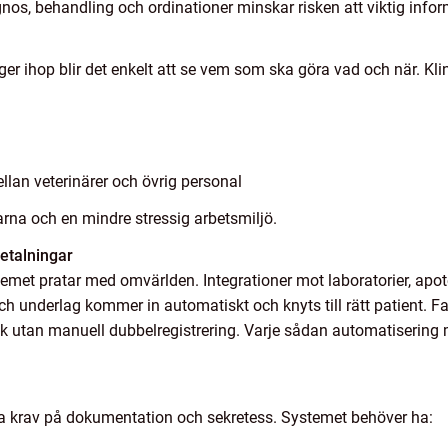
gnos, behandling och ordinationer minskar risken att viktig info
 ihop blir det enkelt att se vem som ska göra vad och när. Klini
llan veterinärer och övrig personal
garna och en mindre stressig arbetsmiljö.
betalningar
met pratar med omvärlden. Integrationer mot laboratorier, apot
och underlag kommer in automatiskt och knyts till rätt patient. F
esök utan manuell dubbelregistrering. Varje sådan automatisering m
ga krav på dokumentation och sekretess. Systemet behöver ha: