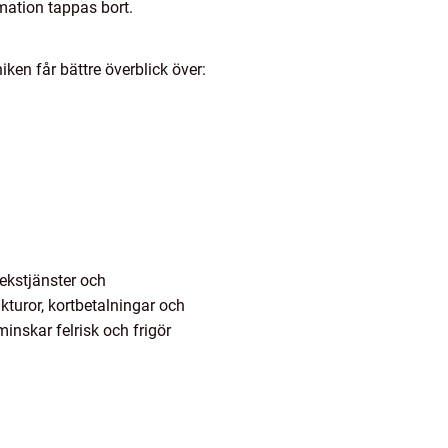
rmation tappas bort.
ken får bättre överblick över:
ekstjänster och
akturor, kortbetalningar och
inskar felrisk och frigör