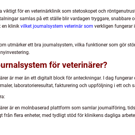
a viktigt för en veterinärklinik som stetoskopet och röntgenutru
talningar samlas på ett ställe blir vardagen tryggare, snabbare 
 en klinik
vilket journalsystem veterinär som
verkligen fungerar i
 utmärker ett bra journalsystem, vilka funktioner som gör stör
n nyinvestering.
ournalsystem för veterinärer?
ärer är mer än ett digitalt block för anteckningar. I dag fungera
naler, laboratorieresultat, fakturering och uppföljning i ett och
ra:
närer är en molnbaserad plattform som samlar journalföring, tid
 från flera enheter, med tydligt stöd för klinikens dagliga arbe