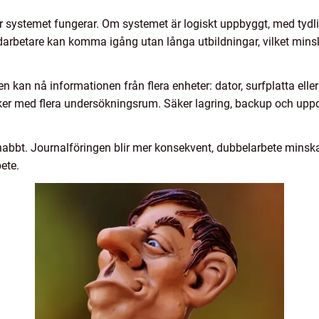
r systemet fungerar. Om systemet är logiskt uppbyggt, med tyd
edarbetare kan komma igång utan långa utbildningar, vilket mins
n kan nå informationen från flera enheter: dator, surfplatta elle
ker med flera undersökningsrum. Säker lagring, backup och uppdat
snabbt. Journalföringen blir mer konsekvent, dubbelarbete minsk
bete.