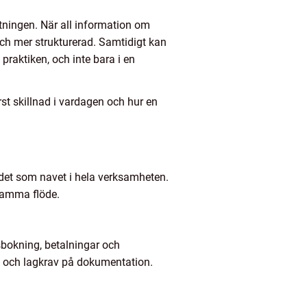
stningen. När all information om
och mer strukturerad. Samtidigt kan
 praktiken, och inte bara i en
st skillnad i vardagen och hur en
r det som navet i hela verksamheten.
 samma flöde.
sbokning, betalningar och
te och lagkrav på dokumentation.