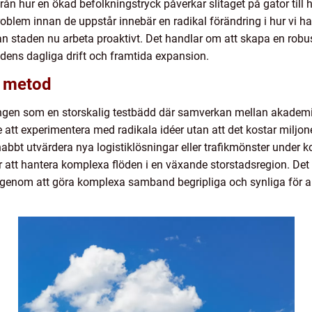
från hur en ökad befolkningstryck påverkar slitaget på gator till
oblem innan de uppstår innebär en radikal förändring i hur vi ha
an staden nu arbeta proaktivt. Det handlar om att skapa en robu
dens dagliga drift och framtida expansion.
m metod
lingen som en storskalig testbädd där samverkan mellan akademi
att experimentera med radikala idéer utan att det kostar miljon
bt utvärdera nya logistiklösningar eller trafikmönster under ko
ör att hantera komplexa flöden i en växande storstadsregion. Det 
enom att göra komplexa samband begripliga och synliga för alla