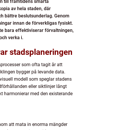
n till framtidens smarta
kopia av hela staden, där
och bättre beslutsunderlag. Genom
ningar innan de förverkligas fysiskt.
te bara effektiviserar förvaltningen,
och verka i.
drar stadsplaneringen
gsprocesser som ofta tagit år att
klingen bygger på levande data.
visuell modell som speglar stadens
örhållanden eller siktlinjer långt
ojekt harmonierar med den existerande
 Genom att mata in enorma mängder