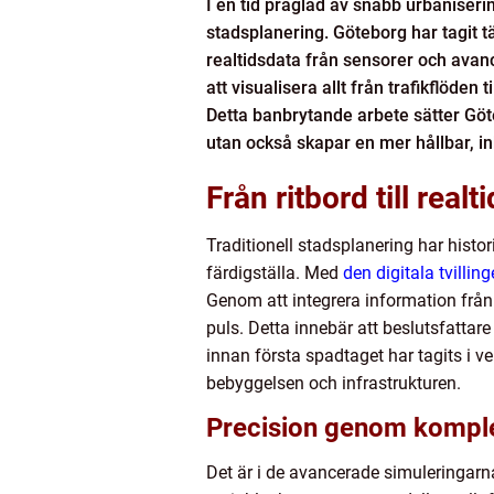
I en tid präglad av snabb urbaniseri
stadsplanering. Göteborg har tagit t
realtidsdata från sensorer och ava
att visualisera allt från trafikflöden
Detta banbrytande arbete sätter Göteb
utan också skapar en mer hållbar, ink
Från ritbord till rea
Traditionell stadsplanering har histor
färdigställa. Med
den digitala tvillin
Genom att integrera information frå
puls. Detta innebär att beslutsfattar
innan första spadtaget har tagits i ve
bebyggelsen och infrastrukturen.
Precision genom komple
Det är i de avancerade simuleringarn