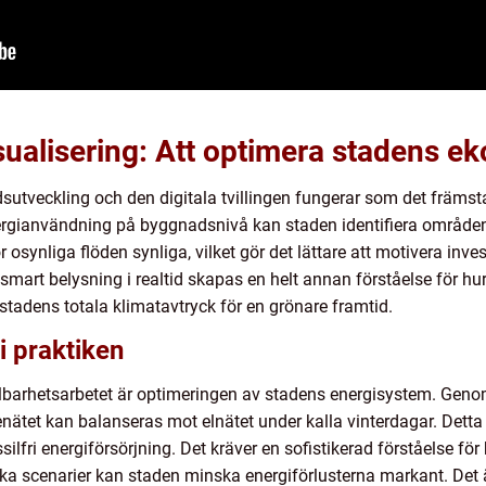
ualisering: Att optimera stadens e
sutveckling och den digitala tvillingen fungerar som det främsta
rgianvändning på byggnadsnivå kan staden identifiera områden 
 osynliga flöden synliga, vilket gör det lättare att motivera inves
 smart belysning i realtid skapas en helt annan förståelse för hur 
stadens totala klimatavtryck för en grönare framtid.
i praktiken
llbarhetsarbetet är optimeringen av stadens energisystem. Genom
enätet kan balanseras mot elnätet under kalla vinterdagar. Dett
silfri energiförsörjning. Det kräver en sofistikerad förståelse f
a scenarier kan staden minska energiförlusterna markant. Det ä