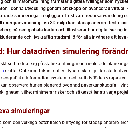
ng och klimatomställning framstår digitala tvillingar som nyckel
äten i denna utveckling genom att skapa en avancerad virtuell 
ncerade simuleringar möjliggör effektivare resursanvändning 
 till energianvändning i en 3D-miljö kan stadsplanerare testa lös
org på den globala kartan och illustrerar hur digitalisering in
luderande och livskraftig stadsmiljö för alla invånare att leva 
ltid: Hur datadriven simulering förän
iskt sett förlitat sig på statiska ritningar och isolerade planerin
gen
skiftar Göteborg fokus mot en dynamisk miljö där stadsutvec
n geografiska informationssystem med realtidsflöden skapas en 
e kan observera hur en planerad byggnad påverkar skuggfall, vindf
rkligheten, vilket minimerar risker och säkerställer att varje pr
xa simuleringar
a som den verkliga potentialen blir tydlig för stadsplanerare.