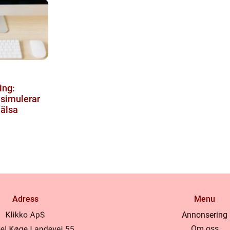
ling:
simulerar
hälsa
Adress
Menu
Annonsering
Om oss