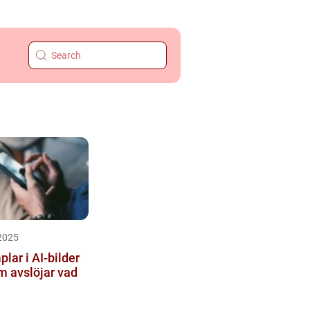
2025
lar i AI-bilder
m avslöjar vad