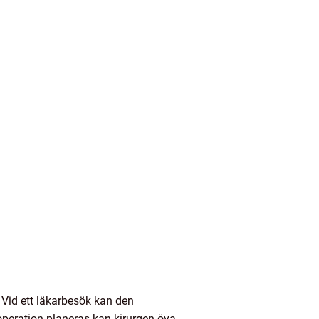
. Vid ett läkarbesök kan den
operation planeras kan kirurgen öva