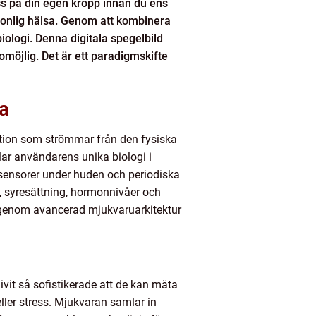
ss på din egen kropp innan du ens
rsonlig hälsa. Genom att kombinera
ologi. Denna digitala spegelbild
omöjlig. Det är ett paradigmskifte
ia
mation som strömmar från den fysiska
glar användarens unika biologi i
osensorer under huden och periodiska
, syresättning, hormonnivåer och
e genom avancerad mjukvaruarkitektur
ivit så sofistikerade att de kan mäta
eller stress. Mjukvaran samlar in