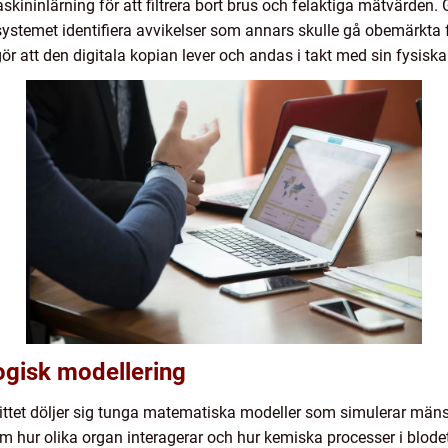
ininlärning för att filtrera bort brus och felaktiga mätvärden. 
 systemet identifiera avvikelser som annars skulle gå obemärkta
 att den digitala kopian lever och andas i takt med sin fysiska
logisk modellering
tet döljer sig tunga matematiska modeller som simulerar mänskl
ur olika organ interagerar och hur kemiska processer i blodet