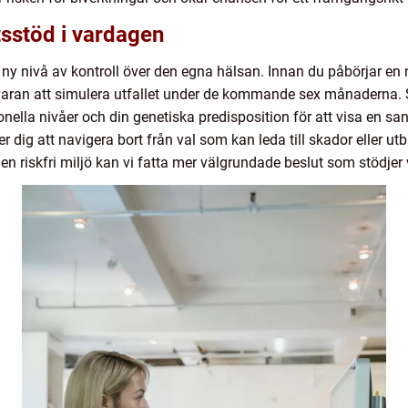
sstöd i vardagen
ny nivå av kontroll över den egna hälsan. Innan du påbörjar en n
varan att simulera utfallet under de kommande sex månaderna. S
la nivåer och din genetiska predisposition för att visa en sanno
ig att navigera bort från val som kan leda till skador eller ut
en riskfri miljö kan vi fatta mer välgrundade beslut som stödjer