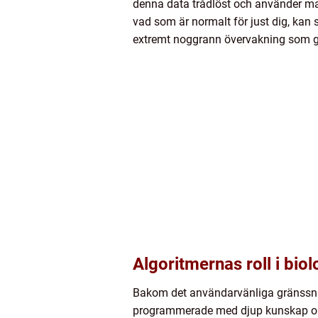
denna data trådlöst och använder mask
vad som är normalt för just dig, kan
extremt noggrann övervakning som gör
Algoritmernas roll i bio
Bakom det användarvänliga gränssnit
programmerade med djup kunskap om h