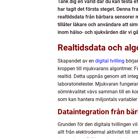
Tänk dig en värld där du kan testa e
har tagit det första steget. Denna f
realtidsdata från bärbara sensorer m
tillåter läkare och användare att si
inom hälso- och sjukvården där vi gå
Realtidsdata och alg
Skapandet av en
digital tvilling
börjar
kroppen till mjukvarans algoritmer. F
realtid. Detta uppnås genom att inte
laboratorietester. Mjukvaran fungera
sömnkvalitet vävs samman till en kom
som kan hantera miljontals variabler
Dataintegration från bä
Grunden för den digitala tvillingen vi
allt från elektrodermal aktivitet til