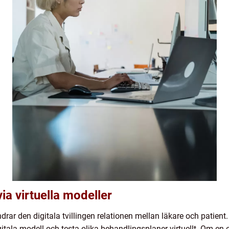
ia virtuella modeller
rar den digitala tvillingen relationen mellan läkare och patient
tala modell och testa olika behandlingsplaner virtuellt. Om en 