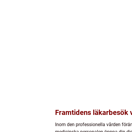
Framtidens läkarbesök v
Inom den professionella vården föränd
medicinska personalen öppna din digi