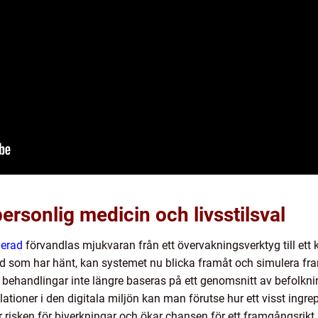
personlig medicin och livsstilsval
lerad
förvandlas mjukvaran från ett övervakningsverktyg till ett kr
å vad som har hänt, kan systemet nu blicka framåt och simulera fra
r behandlingar inte längre baseras på ett genomsnitt av befolkn
ationer i den digitala miljön kan man förutse hur ett visst ingr
 risken för biverkningar och ökar chansen för ett framgångsrikt 