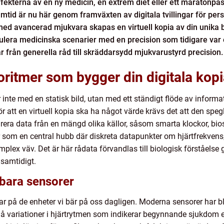
ffekterna av en ny medicin, en extrem diet eller ett maratonpa
ramtid är nu här genom framväxten av digitala tvillingar för pe
ed avancerad mjukvara skapas en virtuell kopia av din unika bi
mulera medicinska scenarier med en precision som tidigare var 
r från generella råd till skräddarsydd mjukvarustyrd precision.
oritmer som bygger din digitala kop
 inte med en statisk bild, utan med ett ständigt flöde av infor
ör att en virtuell kopia ska ha något värde krävs det att den spe
grera data från en mängd olika källor, såsom smarta klockor, bi
r som en central hubb där diskreta datapunkter om hjärtfrekvens
plex väv. Det är här rådata förvandlas till biologisk förståels
 samtidigt.
rbara sensorer
lar på de enheter vi bär på oss dagligen. Moderna sensorer har bl
l små variationer i hjärtrytmen som indikerar begynnande sjukdom 