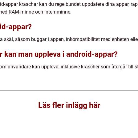
oid-appar kraschar kan du regelbundet uppdatera dina appar, rap
igt med RAM-minne och internminne.
oid-appar?
a skäl, såsom buggar i appen, inkompatibilitet med enheten ell
ar kan man uppleva i android-appar?
som användare kan uppleva, inklusive krascher som återgår till s
Läs fler inlägg här