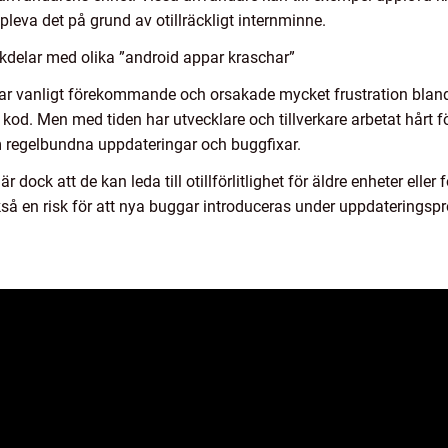
va det på grund av otillräckligt internminne.
kdelar med olika ”android appar kraschar”
par vanligt förekommande och orsakade mycket frustration blan
kod. Men med tiden har utvecklare och tillverkare arbetat hårt för
regelbundna uppdateringar och buggfixar.
ock att de kan leda till otillförlitlighet för äldre enheter elle
så en risk för att nya buggar introduceras under uppdateringspro