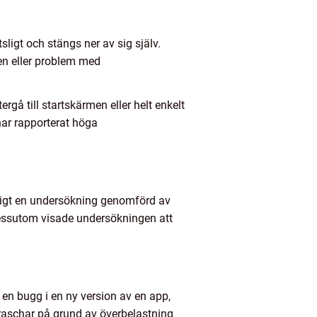
sligt och stängs ner av sig själv.
ten eller problem med
gå till startskärmen eller helt enkelt
ar rapporterat höga
ligt en undersökning genomförd av
essutom visade undersökningen att
av en bugg i en ny version av en app,
raschar på grund av överbelastning