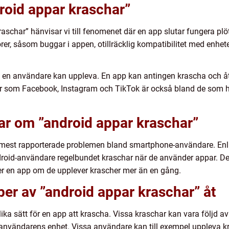
roid appar kraschar”
aschar” hänvisar vi till fenomenet där en app slutar fungera plöt
rer, såsom buggar i appen, otillräcklig kompatibilitet med enhe
 en användare kan uppleva. En app kan antingen krascha och åter
ar som Facebook, Instagram och TikTok är också bland de som h
ar om ”android appar kraschar”
e mest rapporterade problemen bland smartphone-användare. En
roid-användare regelbundet kraschar när de använder appar. D
r en app om de upplever krascher mer än en gång.
typer av ”android appar kraschar” åt
 olika sätt för en app att krascha. Vissa kraschar kan vara följd 
 användarens enhet. Vissa användare kan till exempel uppleva k