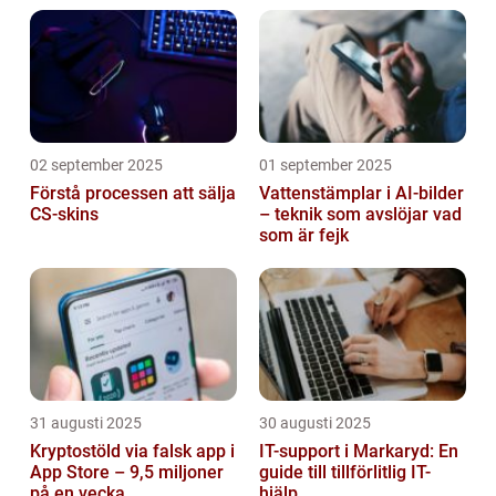
02 september 2025
01 september 2025
Förstå processen att sälja
Vattenstämplar i AI-bilder
CS-skins
– teknik som avslöjar vad
som är fejk
31 augusti 2025
30 augusti 2025
Kryptostöld via falsk app i
IT-support i Markaryd: En
App Store – 9,5 miljoner
guide till tillförlitlig IT-
på en vecka
hjälp