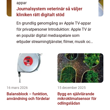
appar
Journalsystem veterinär så väljer
kliniken rätt digitalt stöd
En grundlig genomgång av Apple TV-appar
för privatpersoner Introduktion: Apple TV är
en populär digital mediaspelare som
erbjuder streamingtjänster, filmer, musik och
spel. Men vad är egentligen Apple TV-appar?
I denna artikel kommer vi att ge en omf...
16 mars 2026
15 december 2025
Balansblock – funktion,
Bygg en självlärande
användning och fördelar
mikroklimatsensor för
odlingslådan