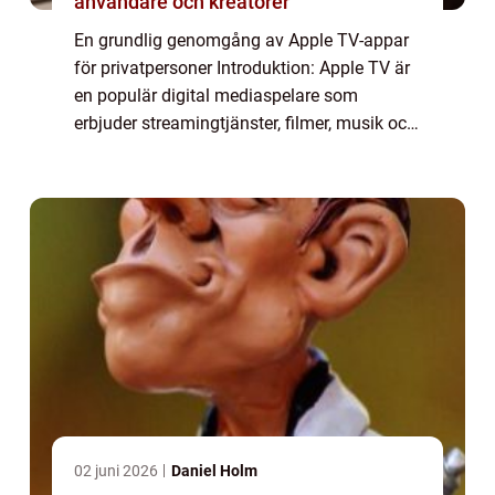
användare och kreatörer
En grundlig genomgång av Apple TV-appar
för privatpersoner Introduktion: Apple TV är
en populär digital mediaspelare som
erbjuder streamingtjänster, filmer, musik och
spel. Men vad är egentligen Apple TV-appar?
I denna artikel kommer vi att ge en omf...
02 juni 2026
Daniel Holm