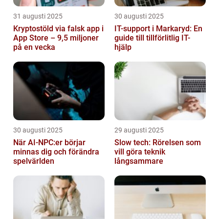
31 augusti 2025
30 augusti 2025
Kryptostöld via falsk app i
IT-support i Markaryd: En
App Store – 9,5 miljoner
guide till tillförlitlig IT-
på en vecka
hjälp
30 augusti 2025
29 augusti 2025
När AI-NPC:er börjar
Slow tech: Rörelsen som
minnas dig och förändra
vill göra teknik
spelvärlden
långsammare