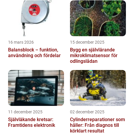
varje ny iteration av Apple Watch k...
16 mars 2026
15 december 2025
Balansblock – funktion,
Bygg en självlärande
användning och fördelar
mikroklimatsensor för
odlingslådan
11 december 2025
02 december 2025
Självläkande kretsar:
Cylinderreparationer som
Framtidens elektronik
håller: Från diagnos till
körklart resultat