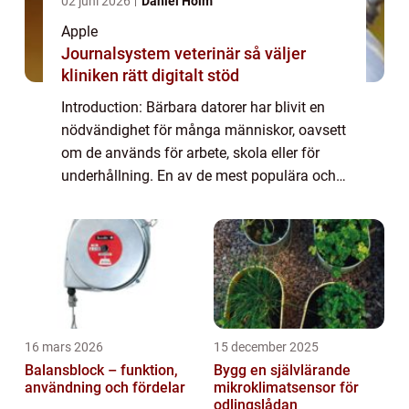
02 juni 2026
Daniel Holm
Apple
Journalsystem veterinär så väljer
kliniken rätt digitalt stöd
Introduction: Bärbara datorer har blivit en
nödvändighet för många människor, oavsett
om de används för arbete, skola eller för
underhållning. En av de mest populära och
pålitliga varumärkena inom den bärbara
datorvärlden är Apple. I den här artikeln...
16 mars 2026
15 december 2025
Balansblock – funktion,
Bygg en självlärande
användning och fördelar
mikroklimatsensor för
odlingslådan