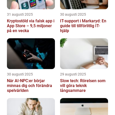
31 augusti 2025
30 augusti 2025
Kryptostöld via falsk app i
IT-support i Markaryd: En
App Store – 9,5 miljoner
guide till tillförlitlig IT-
på en vecka
hjälp
30 augusti 2025
29 augusti 2025
När AI-NPC:er börjar
Slow tech: Rörelsen som
minnas dig och förändra
vill göra teknik
spelvärlden
långsammare