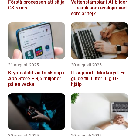
Förstå processen att sälja
Vattenstämplar i AI-bilder
CS-skins
– teknik som avslöjar vad
som är fejk
31 augusti 2025
30 augusti 2025
Kryptostöld via falsk app i
IT-support i Markaryd: En
App Store – 9,5 miljoner
guide till tillförlitlig IT-
på en vecka
hjälp
30 augusti 2025
29 augusti 2025