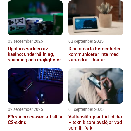
03 september 2025
02 september 2025
Upptäck världen av
Dina smarta hemenheter
kasino: underhållning,
kommunicerar inte med
spänning och möjligheter
varandra – här är
anledningen
02 september 2025
01 september 2025
Förstå processen att sälja
Vattenstämplar i AI-bilder
CS-skins
– teknik som avslöjar vad
som är fejk