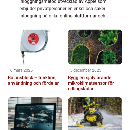
inloggningsmetod utvecklad av Apple som
erbjuder privatpersoner en enkel och säker
inloggning på olika online-plattformar och
appar. Genom Apple Login kan användare
undvika att skapa nya konton, komma ihåg
...
16 mars 2026
15 december 2025
Balansblock – funktion,
Bygg en självlärande
användning och fördelar
mikroklimatsensor för
odlingslådan