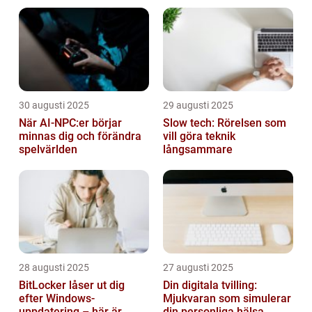
30 augusti 2025
29 augusti 2025
När AI-NPC:er börjar
Slow tech: Rörelsen som
minnas dig och förändra
vill göra teknik
spelvärlden
långsammare
28 augusti 2025
27 augusti 2025
BitLocker låser ut dig
Din digitala tvilling:
efter Windows-
Mjukvaran som simulerar
uppdatering – här är
din personliga hälsa