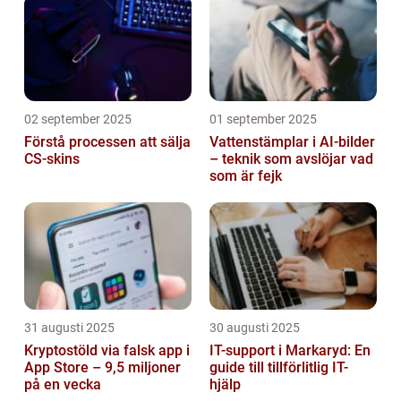
02 september 2025
01 september 2025
Förstå processen att sälja
Vattenstämplar i AI-bilder
CS-skins
– teknik som avslöjar vad
som är fejk
31 augusti 2025
30 augusti 2025
Kryptostöld via falsk app i
IT-support i Markaryd: En
App Store – 9,5 miljoner
guide till tillförlitlig IT-
på en vecka
hjälp