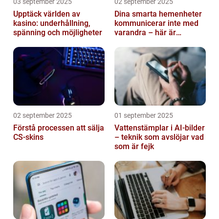
03 september 2025
02 september 2025
Upptäck världen av
Dina smarta hemenheter
kasino: underhållning,
kommunicerar inte med
spänning och möjligheter
varandra – här är
anledningen
02 september 2025
01 september 2025
Förstå processen att sälja
Vattenstämplar i AI-bilder
CS-skins
– teknik som avslöjar vad
som är fejk