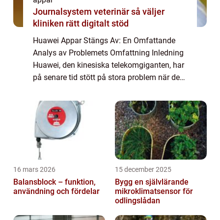
Journalsystem veterinär så väljer
kliniken rätt digitalt stöd
Huawei Appar Stängs Av: En Omfattande
Analys av Problemets Omfattning Inledning
Huawei, den kinesiska telekomgiganten, har
på senare tid stött på stora problem när det
kommer till att ha sina appar stängda av
olika aktörer runt om i världen. Denna ar...
16 mars 2026
15 december 2025
Balansblock – funktion,
Bygg en självlärande
användning och fördelar
mikroklimatsensor för
odlingslådan