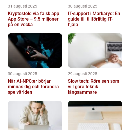
31 augusti 2025
30 augusti 2025
Kryptostöld via falsk app i
IT-support i Markaryd: En
App Store – 9,5 miljoner
guide till tillförlitlig IT-
på en vecka
hjälp
30 augusti 2025
29 augusti 2025
När AI-NPC:er börjar
Slow tech: Rörelsen som
minnas dig och förändra
vill göra teknik
spelvärlden
långsammare