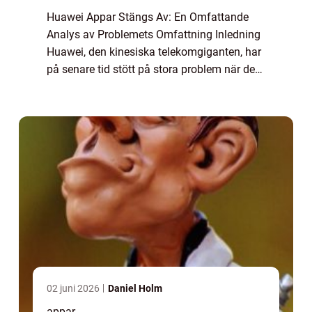
Huawei Appar Stängs Av: En Omfattande
Analys av Problemets Omfattning Inledning
Huawei, den kinesiska telekomgiganten, har
på senare tid stött på stora problem när det
kommer till att ha sina appar stängda av
olika aktörer runt om i världen. Denna ar...
02 juni 2026
Daniel Holm
appar