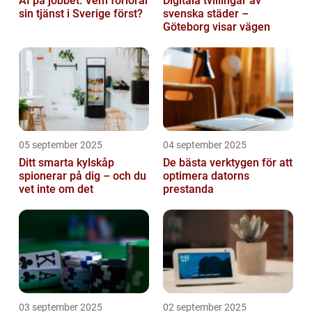
AI på jobbet: Vem förlorar
Digitala tvillingar av
sin tjänst i Sverige först?
svenska städer –
Göteborg visar vägen
05 september 2025
04 september 2025
Ditt smarta kylskåp
De bästa verktygen för att
spionerar på dig – och du
optimera datorns
vet inte om det
prestanda
03 september 2025
02 september 2025