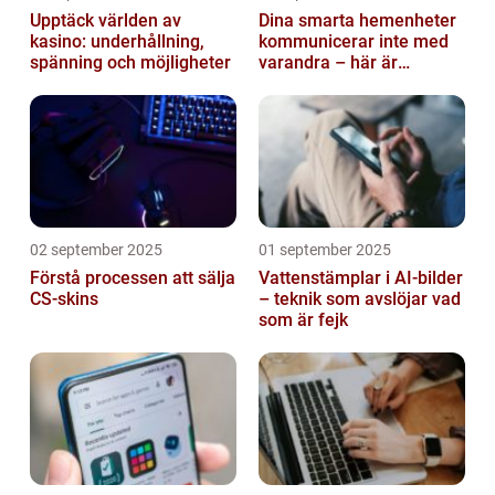
Upptäck världen av
Dina smarta hemenheter
kasino: underhållning,
kommunicerar inte med
spänning och möjligheter
varandra – här är
anledningen
02 september 2025
01 september 2025
Förstå processen att sälja
Vattenstämplar i AI-bilder
CS-skins
– teknik som avslöjar vad
som är fejk