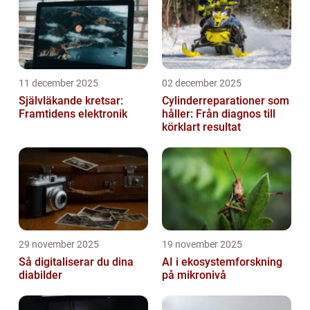
11 december 2025
02 december 2025
Självläkande kretsar:
Cylinderreparationer som
Framtidens elektronik
håller: Från diagnos till
körklart resultat
29 november 2025
19 november 2025
Så digitaliserar du dina
AI i ekosystemforskning
diabilder
på mikronivå