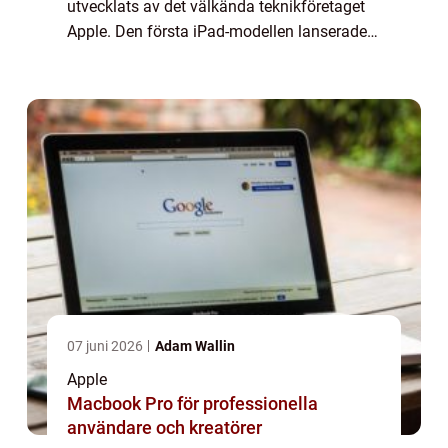
utvecklats av det välkända teknikföretaget
Apple. Den första iPad-modellen lanserades
år 2010 och sedan dess har det blivit en av
de mest populära surfplattorna på...
07 juni 2026
Adam Wallin
Apple
Macbook Pro för professionella
användare och kreatörer