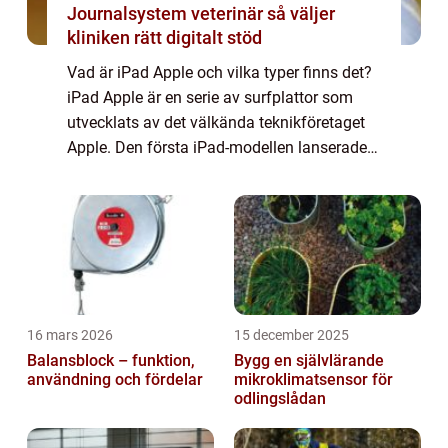
Journalsystem veterinär så väljer
kliniken rätt digitalt stöd
Vad är iPad Apple och vilka typer finns det?
iPad Apple är en serie av surfplattor som
utvecklats av det välkända teknikföretaget
Apple. Den första iPad-modellen lanserades
år 2010 och sedan dess har det blivit en av
de mest populära surfplattorna på...
16 mars 2026
15 december 2025
Balansblock – funktion,
Bygg en självlärande
användning och fördelar
mikroklimatsensor för
odlingslådan