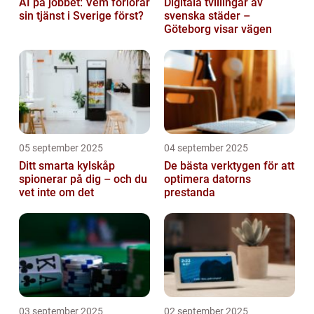
AI på jobbet: Vem förlorar
Digitala tvillingar av
sin tjänst i Sverige först?
svenska städer –
Göteborg visar vägen
05 september 2025
04 september 2025
Ditt smarta kylskåp
De bästa verktygen för att
spionerar på dig – och du
optimera datorns
vet inte om det
prestanda
03 september 2025
02 september 2025