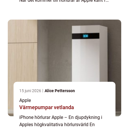
När det kommer till hörlurar är Apple känt för
att erbjuda högkvalitativ ljudupplevelse och
stilren design. ...
15 juni 2026
Alice Pettersson
Apple
Värmepumpar vetlanda
iPhone hörlurar Apple – En djupdykning i
Apples högkvalitativa hörlursvärld En