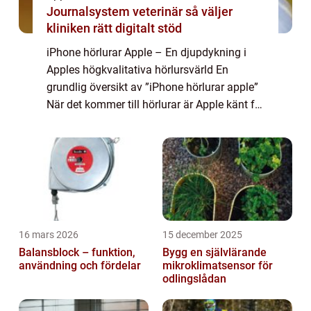
Journalsystem veterinär så väljer
kliniken rätt digitalt stöd
iPhone hörlurar Apple – En djupdykning i
Apples högkvalitativa hörlursvärld En
grundlig översikt av ”iPhone hörlurar apple”
När det kommer till hörlurar är Apple känt för
att erbjuda högkvalitativ ljudupplevelse och
stilren design. ...
16 mars 2026
15 december 2025
Balansblock – funktion,
Bygg en självlärande
användning och fördelar
mikroklimatsensor för
odlingslådan