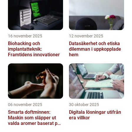
16 november 2025
12 november 2025
Biohacking och
Datasäkerhet och etiska
implantatteknik:
dilemman i uppkopplade
Framtidens innovationer
hem
06 november 2025
30 oktober 2025
Smarta doftminnen:
Digitala lösningar utifrån
Maskin som släpper ut
era villkor
valda aromer baserat på
tid på dygnet