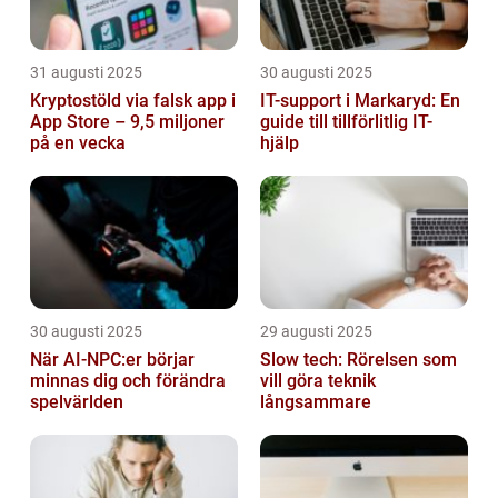
31 augusti 2025
30 augusti 2025
Kryptostöld via falsk app i
IT-support i Markaryd: En
App Store – 9,5 miljoner
guide till tillförlitlig IT-
på en vecka
hjälp
30 augusti 2025
29 augusti 2025
När AI-NPC:er börjar
Slow tech: Rörelsen som
minnas dig och förändra
vill göra teknik
spelvärlden
långsammare