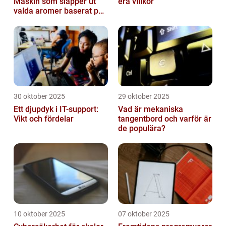
Maskin som släpper ut
era villkor
valda aromer baserat på
tid på dygnet
30 oktober 2025
29 oktober 2025
Ett djupdyk i IT-support:
Vad är mekaniska
Vikt och fördelar
tangentbord och varför är
de populära?
10 oktober 2025
07 oktober 2025