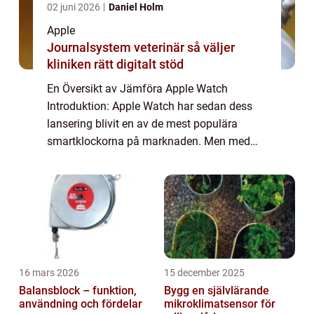
02 juni 2026
Daniel Holm
Apple
Journalsystem veterinär så väljer
kliniken rätt digitalt stöd
En Översikt av Jämföra Apple Watch
Introduktion: Apple Watch har sedan dess
lansering blivit en av de mest populära
smartklockorna på marknaden. Men med
flera olika modeller och funktioner att välja
mellan kan det vara svårt att veta vilken
som är de...
16 mars 2026
15 december 2025
Balansblock – funktion,
Bygg en självlärande
användning och fördelar
mikroklimatsensor för