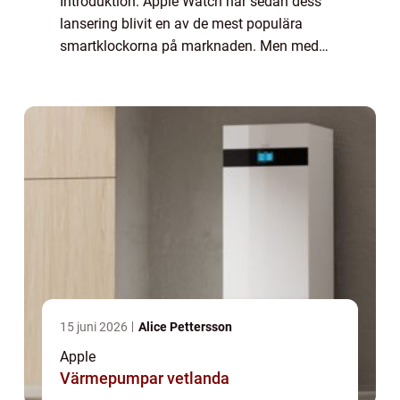
Introduktion: Apple Watch har sedan dess
lansering blivit en av de mest populära
smartklockorna på marknaden. Men med
flera olika modeller och funktioner att välja
mellan kan det vara svårt att veta vilken
som är de...
15 juni 2026
Alice Pettersson
Apple
Värmepumpar vetlanda