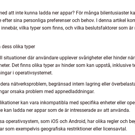
ed att inte kunna ladda ner appar? För många bilentusiaster ka
 efter sina personliga preferenser och behov. I denna artikel kom
innebär, vilka typer som finns, och vilka beslutsfaktorer som ä
 dess olika typer
till situationer där användare upplever svårigheter eller hinder 
heter. Det finns olika typer av hinder som kan uppstå, inklusive 
ingar i operativsystemet.
era nätverksproblem, begränsad intern lagring eller överbelastad
eringar orsaka problem med appnedladdningar.
likationer kan vara inkompatibla med specifika enheter eller ope
nte kan ladda ner appar som de är intresserade av att använda.
a operativsystem, som iOS och Android, har olika regler och beg
 som exempelvis geografiska restriktioner eller licensavtal.