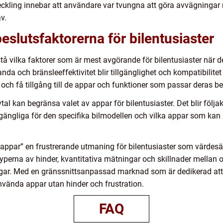
kling innebar att användare var tvungna att göra avvägningar me
v.
slutsfaktorerna för bilentusiaster
örstå vilka faktorer som är mest avgörande för bilentusiaster när d
nda och bränsleeffektivitet blir tillgänglighet och kompatibilitet 
och få tillgång till de appar och funktioner som passar deras b
tal kan begränsa valet av appar för bilentusiaster. Det blir följ
lgängliga för den specifika bilmodellen och vilka appar som kan 
r appar” en frustrerande utmaning för bilentusiaster som värdes
typerna av hinder, kvantitativa mätningar och skillnader mellan o
gar. Med en gränssnittsanpassad marknad som är dedikerad a
nvända appar utan hinder och frustration.
FAQ