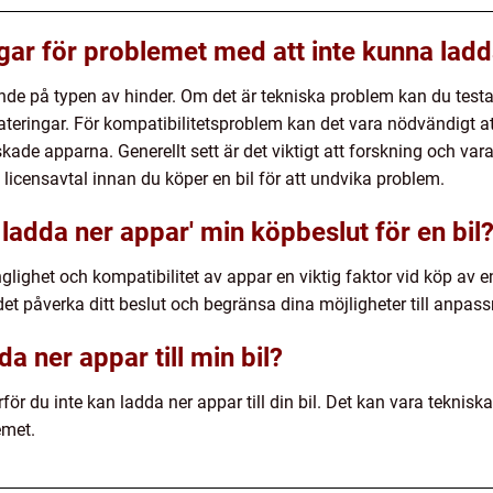
ngar för problemet med att inte kunna lad
ende på typen av hinder. Om det är tekniska problem kan du testa
teringar. För kompatibilitetsproblem kan det vara nödvändigt att 
ade apparna. Generellt sett är det viktigt att forskning och va
icensavtal innan du köper en bil för att undvika problem.
 ladda ner appar' min köpbeslut för en bil
nglighet och kompatibilitet av appar en viktig faktor vid köp av e
 påverka ditt beslut och begränsa dina möjligheter till anpass
da ner appar till min bil?
arför du inte kan ladda ner appar till din bil. Det kan vara tekni
emet.