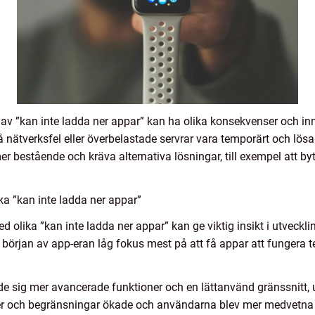
per av ”kan inte ladda ner appar” kan ha olika konsekvenser och in
 nätverksfel eller överbelastade servrar vara temporärt och lösa
 bestående och kräva alternativa lösningar, till exempel att by
ka ”kan inte ladda ner appar”
d olika ”kan inte ladda ner appar” kan ge viktig insikt i utveckl
 början av app-eran låg fokus mest på att få appar att fungera te
 sig mer avancerade funktioner och en lättanvänd gränssnitt,
er och begränsningar ökade och användarna blev mer medvetna