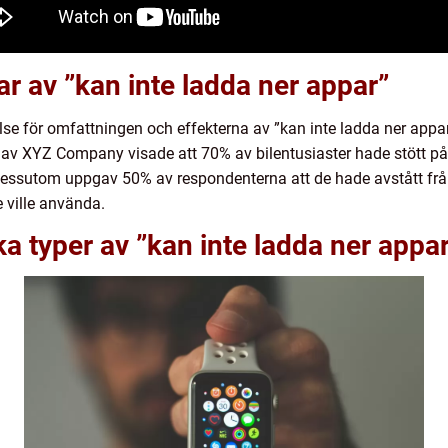
ar av ”kan inte ladda ner appar”
lse för omfattningen och effekterna av ”kan inte ladda ner appa
 av XYZ Company visade att 70% av bilentusiaster hade stött på
. Dessutom uppgav 50% av respondenterna att de hade avstått frå
 ville använda.
ka typer av ”kan inte ladda ner appa