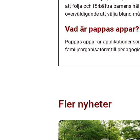
att följa och förbättra barnens hä
överväldigande att välja bland må
Vad är pappas appar?
Pappas appar är applikationer som 
familjeorganisatörer till pedagogi
Fler nyheter