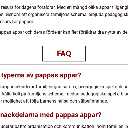
 resurs för dagens föräldrar. Med en mängd olika appar tillgäng
ollen. Genom att organisera familjens schema, erbjuda pedagogis
resurs för pappor.
as appar och deras fördelar kan fler föräldrar dra nytta av de
FAQ
 typerna av pappas appar?
appar inkluderar familjeorganisatörer, pedagogiska spel och hä
att hålla koll på familjens schema, medan pedagogiska spel erbjud
r möjlighet att följa barnens hälsa och välbefinnande.
h nackdelarna med pappas appar?
uderar bättre organisation och kommunikation inom familjen, 