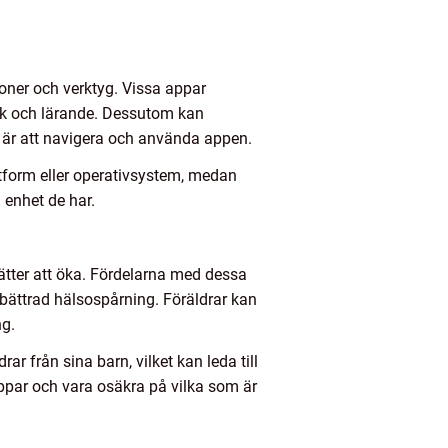
ioner och verktyg. Vissa appar
ik och lärande. Dessutom kan
t är att navigera och använda appen.
attform eller operativsystem, medan
 enhet de har.
sätter att öka. Fördelarna med dessa
bättrad hälsospårning. Föräldrar kan
ng.
r från sina barn, vilket kan leda till
appar och vara osäkra på vilka som är