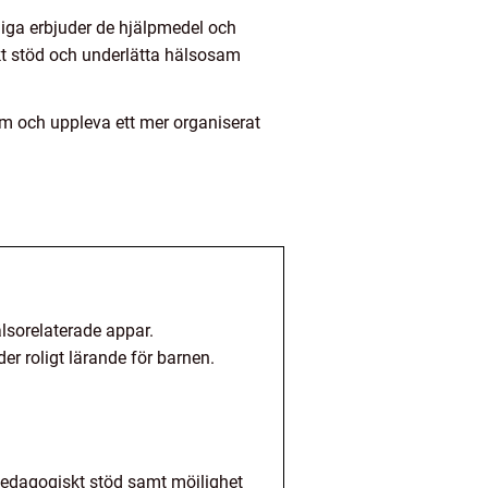
liga erbjuder de hjälpmedel och
kt stöd och underlätta hälsosam
m och uppleva ett mer organiserat
lsorelaterade appar.
er roligt lärande för barnen.
pedagogiskt stöd samt möjlighet