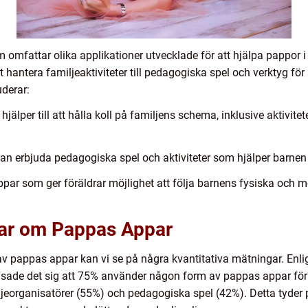
omfattar olika applikationer utvecklade för att hjälpa pappor i
tt hantera familjeaktiviteter till pedagogiska spel och verktyg fö
derar:
jälper till att hålla koll på familjens schema, inklusive aktivite
n erbjuda pedagogiska spel och aktiviteter som hjälper barnen at
ppar som ger föräldrar möjlighet att följa barnens fysiska och 
gar om Pappas Appar
 av pappas appar kan vi se på några kvantitativa mätningar. Enl
, visade det sig att 75% använder någon form av pappas appar för
jeorganisatörer (55%) och pedagogiska spel (42%). Detta tyder p