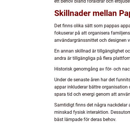
ett behov bland föräldrar och erbjude
Skillnader mellan P
Det finns olika sätt som pappas appar
fokuserar på att organisera familje
användargränssnittet och designen va
En annan skillnad är tillgänglighet o
andra är tillgängliga på flera plattf
Historisk genomgång av för- och na
Under de senaste åren har det funnits
appar inkluderar bättre organisation
spara tid och energi genom att använd
Samtidigt finns det några nackdelar a
minskad fysisk interaktion. Dessutom
bäst lämpade för deras behov.