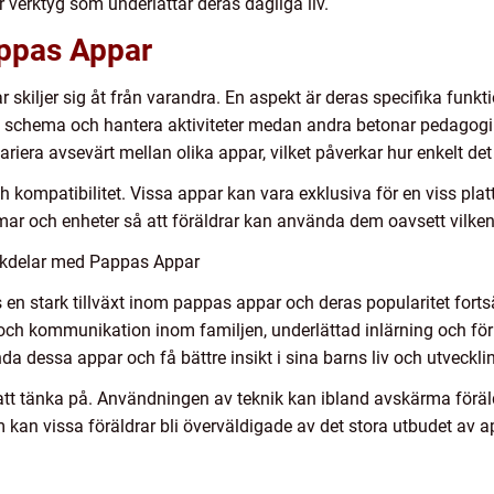
r verktyg som underlättar deras dagliga liv.
appas Appar
 skiljer sig åt från varandra. En aspekt är deras specifika funkt
ns schema och hantera aktiviteter medan andra betonar pedagog
riera avsevärt mellan olika appar, vilket påverkar hur enkelt de
ch kompatibilitet. Vissa appar kan vara exklusiva för en viss pl
ormar och enheter så att föräldrar kan använda dem oavsett vilken
ckdelar med Pappas Appar
 en stark tillväxt inom pappas appar och deras popularitet fort
 och kommunikation inom familjen, underlättad inlärning och för
a dessa appar och få bättre insikt i sina barns liv och utveckli
tt tänka på. Användningen av teknik kan ibland avskärma föräldra
 kan vissa föräldrar bli överväldigade av det stora utbudet av 