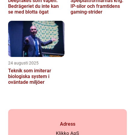
Deepfakes som vapen:
Spelplattformarnas krig:
Bedrägeriet du inte kan
IP‑silor och framtidens
se med blotta ögat
gaming‑strider
24 augusti 2025
Teknik som imiterar
biologiska system i
oväntade miljöer
Adress