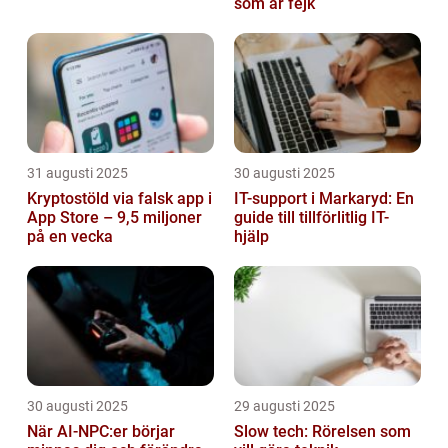
som är fejk
31 augusti 2025
30 augusti 2025
Kryptostöld via falsk app i
IT-support i Markaryd: En
App Store – 9,5 miljoner
guide till tillförlitlig IT-
på en vecka
hjälp
30 augusti 2025
29 augusti 2025
När AI-NPC:er börjar
Slow tech: Rörelsen som