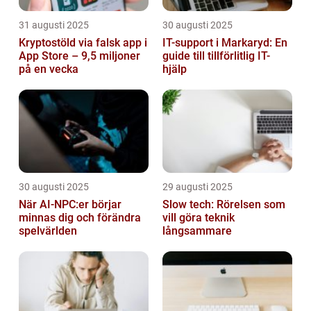
31 augusti 2025
30 augusti 2025
Kryptostöld via falsk app i
IT-support i Markaryd: En
App Store – 9,5 miljoner
guide till tillförlitlig IT-
på en vecka
hjälp
30 augusti 2025
29 augusti 2025
När AI-NPC:er börjar
Slow tech: Rörelsen som
minnas dig och förändra
vill göra teknik
spelvärlden
långsammare