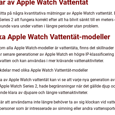
ar av Apple Watch Vattentät
itta på några kvantitativa mätningar av Apple Watch vattentät. Enli
es 2 att fungera korrekt efter att ha blivit sänkt till en meters
kunde vara under vatten i längre perioder utan problem.
ika Apple Watch Vattentät-modeller
n om alla Apple Watch-modeller är vattentäta, finns det skillnade
 senare generationer av Apple Watch en högre IP-klassificering 
vatten och kan användas i mer krävande vattenaktiviteter.
kdelar med olika Apple Watch Vattentät-modeller
na av Apple Watch vattentät kan vi se att varje nya generation av
 Apple Watch Series 2, hade begränsningar när det gällde djup oc
nde klara av djupare och längre vattenaktiviteter.
r att användarna inte längre behöver ta av sig klockan vid vatt
va personer som är intresserade av simning eller andra vattensporte