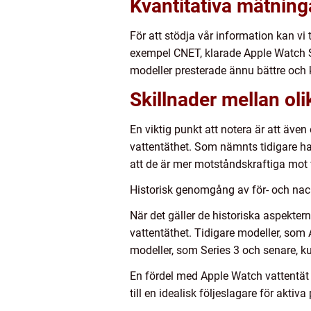
Kvantitativa mätning
För att stödja vår information kan vi t
exempel CNET, klarade Apple Watch Seri
modeller presterade ännu bättre och 
Skillnader mellan ol
En viktig punkt att notera är att äve
vattentäthet. Som nämnts tidigare har
att de är mer motståndskraftiga mot 
Historisk genomgång av för- och nac
När det gäller de historiska aspekter
vattentäthet. Tidigare modeller, som
modeller, som Series 3 och senare, ku
En fördel med Apple Watch vattentät ä
till en idealisk följeslagare för akti