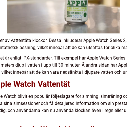
ler av vattentäta klockor. Dessa inkluderar Apple Watch Series 2,
ntäthetsklassning, vilket innebär att de kan utsättas för olika m
het är enligt IPX-standarder. Till exempel har Apple Watch Series 2
n meters djup i vatten i upp till 30 minuter. Å andra sidan har Ap
, vilket innebär att de kan vara nedsänkta i djupare vatten och un
ple Watch Vattentät
e Watch blivit en populär följeslagare för simning, simträning o
 sina simsessioner och få detaljerad information om sin presta
ig, och användarna kan nu använda klockan även i regn eller u