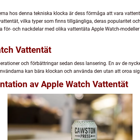
rna hos denna tekniska klocka är dess förmåga att vara vattentä
ttentät, vilka typer som finns tillgängliga, deras popularitet och 
a för- och nackdelar med olika vattentäta Apple Watch-modeller
tch Vattentät
rationer och förbättringar sedan dess lansering. En av de nyck
 användarna kan bära klockan och använda den utan att oroa sig f
ntation av Apple Watch Vattentät