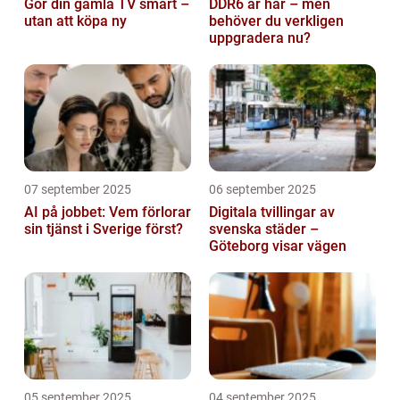
Gör din gamla TV smart –
DDR6 är här – men
utan att köpa ny
behöver du verkligen
uppgradera nu?
07 september 2025
06 september 2025
AI på jobbet: Vem förlorar
Digitala tvillingar av
sin tjänst i Sverige först?
svenska städer –
Göteborg visar vägen
05 september 2025
04 september 2025