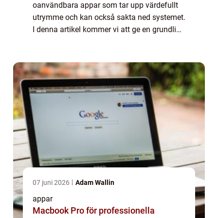
oanvändbara appar som tar upp värdefullt
utrymme och kan också sakta ned systemet.
I denna artikel kommer vi att ge en grundlig
översikt över hur man tar bort appar på en
Samsung-telefon, vilka typer av
borttagningsme...
07 juni 2026
Adam Wallin
appar
Macbook Pro för professionella