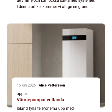
utrymme och kan också sakta ned systemet.
I denna artikel kommer vi att ge en grundlig
översikt över hur man tar bort appar på en
Samsung-telefon, vilka typer av
borttagningsme...
15 juni 2026
Alice Pettersson
appar
Värmepumpar vetlanda
Ibland fylls telefonerna upp med