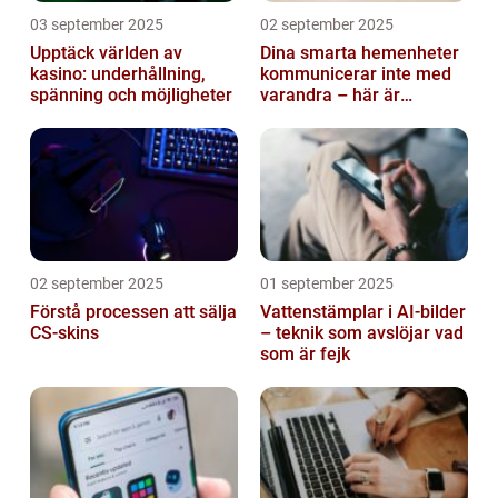
03 september 2025
02 september 2025
Upptäck världen av
Dina smarta hemenheter
kasino: underhållning,
kommunicerar inte med
spänning och möjligheter
varandra – här är
anledningen
02 september 2025
01 september 2025
Förstå processen att sälja
Vattenstämplar i AI-bilder
CS-skins
– teknik som avslöjar vad
som är fejk