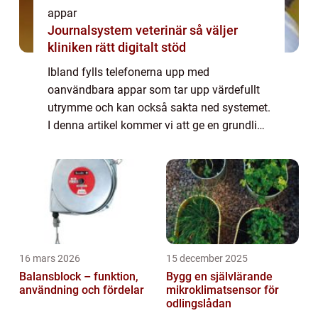
appar
Journalsystem veterinär så väljer
kliniken rätt digitalt stöd
Ibland fylls telefonerna upp med
oanvändbara appar som tar upp värdefullt
utrymme och kan också sakta ned systemet.
I denna artikel kommer vi att ge en grundlig
översikt över hur man tar bort appar på en
Samsung-telefon, vilka typer av
borttagningsme...
16 mars 2026
15 december 2025
Balansblock – funktion,
Bygg en självlärande
användning och fördelar
mikroklimatsensor för
odlingslådan