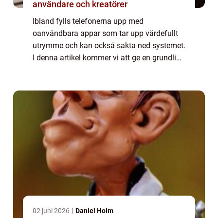
användare och kreatörer
Ibland fylls telefonerna upp med
oanvändbara appar som tar upp värdefullt
utrymme och kan också sakta ned systemet.
I denna artikel kommer vi att ge en grundlig
översikt över hur man tar bort appar på en
Samsung-telefon, vilka typer av
borttagningsme...
02 juni 2026
Daniel Holm