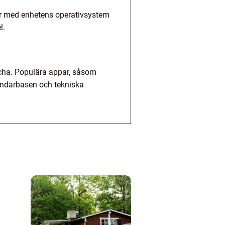
ter med enhetens operativsystem
l.
cha. Populära appar, såsom
ändarbasen och tekniska