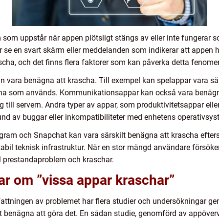
 som uppstår när appen plötsligt stängs av eller inte fungerar s
år se en svart skärm eller meddelanden som indikerar att appen ha
ascha, och det finns flera faktorer som kan påverka detta fenome
an vara benägna att krascha. Till exempel kan spelappar vara sä
na som används. Kommunikationsappar kan också vara benägna at
 till servern. Andra typer av appar, som produktivitetsappar ell
nd av buggar eller inkompatibiliteter med enhetens operativsys
ram och Snapchat kan vara särskilt benägna att krascha efter
tabil teknisk infrastruktur. När en stor mängd användare försö
ill prestandaproblem och kraschar.
ar om ”vissa appar kraschar”
omfattningen av problemet har flera studier och undersökningar 
t benägna att göra det. En sådan studie, genomförd av appöverv