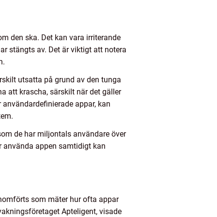
om den ska. Det kan vara irriterande
r stängts av. Det är viktigt att notera
n.
rskilt utsatta på grund av den tunga
t krascha, särskilt när det gäller
er användardefinierade appar, kan
tem.
som de har miljontals användare över
ker använda appen samtidigt kan
genomförts som mäter hur ofta appar
akningsföretaget Apteligent, visade