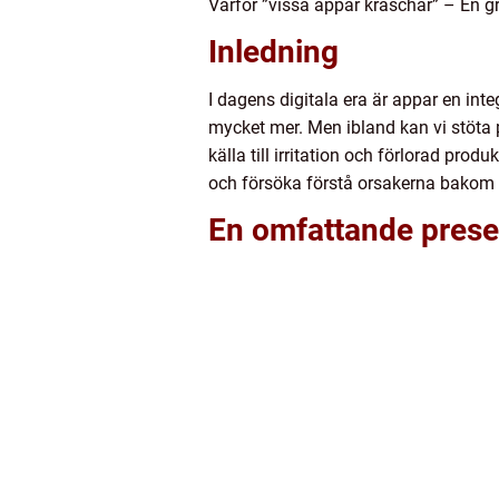
Varför ”vissa appar kraschar” – En g
Inledning
I dagens digitala era är appar en inte
mycket mer. Men ibland kan vi stöta p
källa till irritation och förlorad pro
och försöka förstå orsakerna bakom 
En omfattande presen