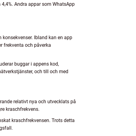
an 4,4%. Andra appar som WhatsApp
och konsekvenser. Ibland kan en app
er frekventa och påverka
kluderar buggar i appens kod,
ätverkstjänster, och till och med
rande relativt nya och utvecklats på
ögre kraschfrekvens.
minskat kraschfrekvensen. Trots detta
sfall.