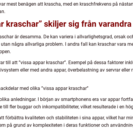
var mest benägen att krascha, med en kraschfrekvens på näst
an.
r kraschar” skiljer sig från varandra
a kraschar är desamma. De kan variera i allvarlighetsgrad, orsak 
 utan några allvarliga problem. I andra fall kan kraschar vara m
ppen.
rar till att ”vissa appar kraschar”. Exempel på dessa faktorer in
vsystem eller med andra appar, överbelastning av servrar eller n
nackdelar med olika ”vissa appar kraschar”
 olika anledningar. I början av smartphonens era var appar fortfa
 till fler buggar och inkompatibiliteter, vilket resulterade i en h
tt förbättra kvaliteten och stabiliteten i sina appar, vilket har 
em på grund av komplexiteten i deras funktioner och användning