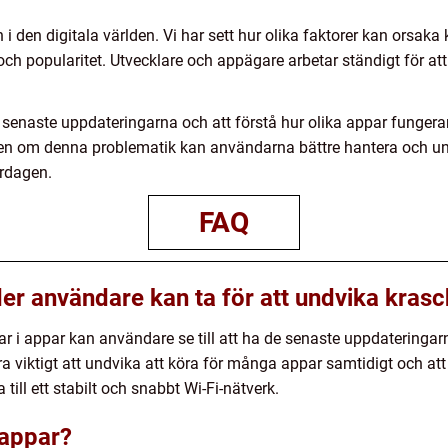
on i den digitala världen. Vi har sett hur olika faktorer kan orsak
 och popularitet. Utvecklare och appägare arbetar ständigt för a
e senaste uppdateringarna och att förstå hur olika appar fungerar
en om denna problematik kan användarna bättre hantera och und
ardagen.
FAQ
er användare kan ta för att undvika krasc
har i appar kan användare se till att ha de senaste uppdatering
a viktigt att undvika att köra för många appar samtidigt och at
till ett stabilt och snabbt Wi-Fi-nätverk.
 appar?