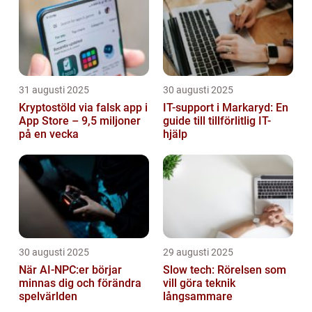
31 augusti 2025
30 augusti 2025
Kryptostöld via falsk app i
IT-support i Markaryd: En
App Store – 9,5 miljoner
guide till tillförlitlig IT-
på en vecka
hjälp
30 augusti 2025
29 augusti 2025
När AI-NPC:er börjar
Slow tech: Rörelsen som
minnas dig och förändra
vill göra teknik
spelvärlden
långsammare