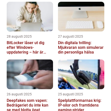
28 augusti 2025
27 augusti 2025
BitLocker låser ut dig
Din digitala tvilling:
efter Windows-
Mjukvaran som simulerar
uppdatering – här är
din personliga hälsa
lösningen
26 augusti 2025
25 augusti 2025
Deepfakes som vapen:
Spelplattformarnas krig:
Bedrägeriet du inte kan
IP‑silor och framtidens
se med blotta ögat
gaming‑strider