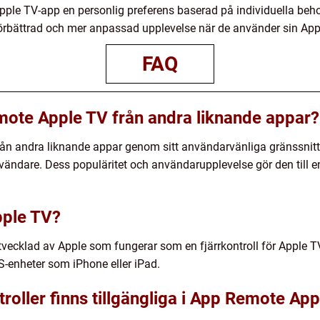
Apple TV-app en personlig preferens baserad på individuella be
förbättrad och mer anpassad upplevelse när de använder sin App
FAQ
emote Apple TV från andra liknande appar?
rån andra liknande appar genom sitt användarvänliga gränssnitt
ndare. Dess populäritet och användarupplevelse gör den till en
pple TV?
vecklad av Apple som fungerar som en fjärrkontroll för Apple T
OS-enheter som iPhone eller iPad.
ntroller finns tillgängliga i App Remote Ap