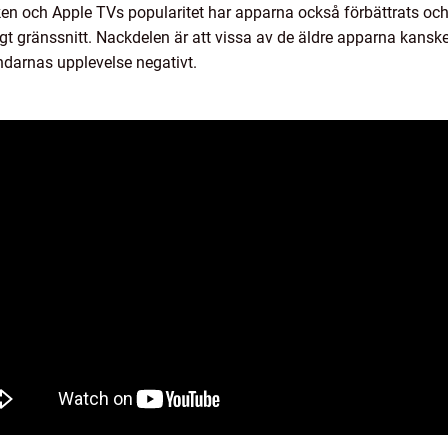
en och Apple TVs popularitet har apparna också förbättrats och 
t gränssnitt. Nackdelen är att vissa av de äldre apparna kanske
ndarnas upplevelse negativt.