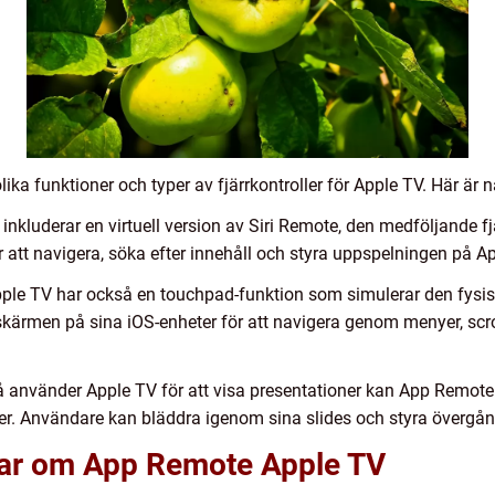
ika funktioner och typer av fjärrkontroller för Apple TV. Här är 
nkluderar en virtuell version av Siri Remote, den medföljande f
tt navigera, söka efter innehåll och styra uppspelningen på Ap
le TV har också en touchpad-funktion som simulerar den fysis
ärmen på sina iOS-enheter för att navigera genom menyer, scrolla
å använder Apple TV för att visa presentationer kan App Remo
ner. Användare kan bläddra igenom sina slides och styra övergång
gar om App Remote Apple TV