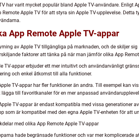
 TV har varit mycket populär bland Apple TV-användare. Enligt A
Remote Apple TV för att styra sin Apple TV-upplevelse. Detta tyd
vändarna.
lika App Remote Apple TV-appar
tyrning av Apple TV tillgängliga på marknaden, och de skiljer sig
rskiljande faktorer att tänka på när man jämför olika App Remo
 TV-appar erbjuder ett mer intuitivt och användarvänligt gränssni
ing och enkel åtkomst till alla funktioner.
pple TV-appar har fler funktioner än andra. Till exempel kan vi
t lägga till favoritkanaler för en mer anpassad användarupplevel
Apple TV-appar är endast kompatibla med vissa generationer av A
n app som är kompatibel med den egna Apple TV-enheten för att u
ckdelar med olika App Remote Apple TV-appar
pparna hade begränsade funktioner och var mer komplicerade a