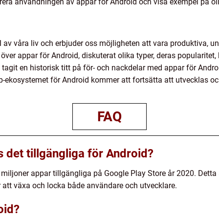
strera användningen av appar för Android och visa exempel på oli
l av våra liv och erbjuder oss möjligheten att vara produktiva, u
kt över appar för Android, diskuterat olika typer, deras popularite
så tagit en historisk titt på för- och nackdelar med appar för An
p-ekosystemet för Android kommer att fortsätta att utvecklas oc
FAQ
det tillgängliga för Android?
9 miljoner appar tillgängliga på Google Play Store år 2020. Detta
r att växa och locka både användare och utvecklare.
oid?