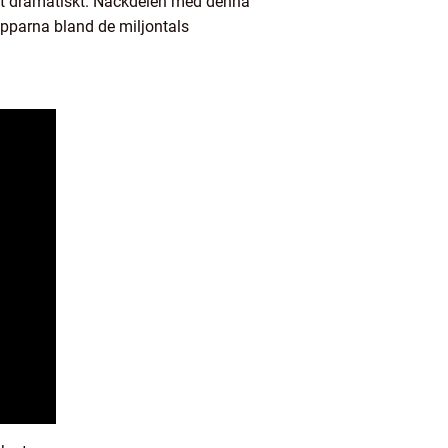
kat dramatiskt. Nackdelen med denna
apparna bland de miljontals