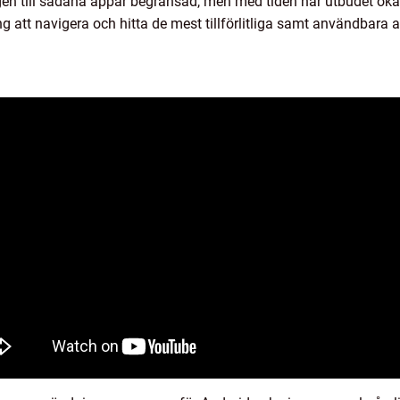
ången till sådana appar begränsad, men med tiden har utbudet ö
g att navigera och hitta de mest tillförlitliga samt användbara 