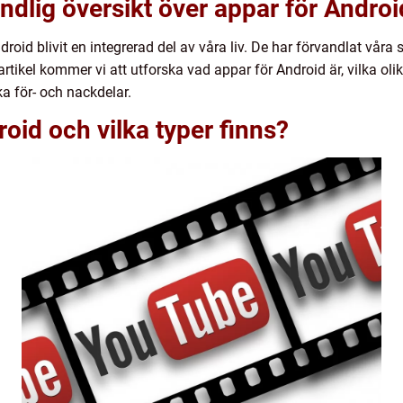
ndlig översikt över appar för Androi
droid blivit en integrerad del av våra liv. De har förvandlat våra 
rtikel kommer vi att utforska vad appar för Android är, vilka oli
a för- och nackdelar.
oid och vilka typer finns?