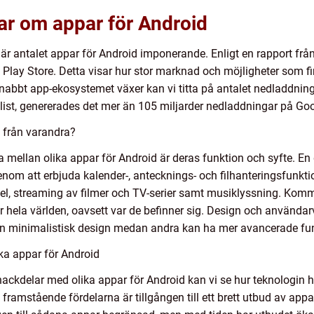
ar om appar för Android
 är antalet appar för Android imponerande. Enligt en rapport från
e Play Store. Detta visar hur stor marknad och möjligheter som 
snabbt app-ekosystemet växer kan vi titta på antalet nedladdning
st, genererades det mer än 105 miljarder nedladdningar på Goo
d från varandra?
mellan olika appar för Android är deras funktion och syfte. En 
nom att erbjuda kalender-, antecknings- och filhanteringsfunkti
l, streaming av filmer och TV-serier samt musiklyssning. Kom
hela världen, oavsett var de befinner sig. Design och användar
 en minimalistisk design medan andra kan ha mer avancerade fun
ika appar för Android
 nackdelar med olika appar för Android kan vi se hur teknologin 
ramstående fördelarna är tillgången till ett brett utbud av appar