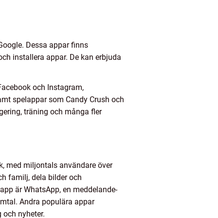
 Google. Dessa appar finns
 och installera appar. De kan erbjuda
 Facebook och Instagram,
amt spelappar som Candy Crush och
gering, träning och många fler
ok, med miljontals användare över
 familj, dela bilder och
är app är WhatsApp, en meddelande-
samtal. Andra populära appar
g och nyheter.