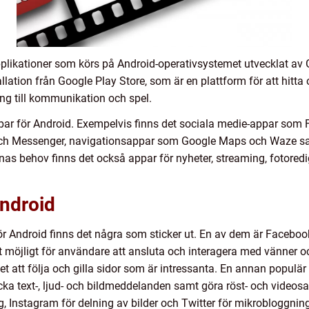
pplikationer som körs på Android-operativsystemet utvecklat av
llation från Google Play Store, som är en plattform för att hitta
ning till kommunikation och spel.
ppar för Android. Exempelvis finns det sociala medie-appar som
h Messenger, navigationsappar som Google Maps och Waze s
s behov finns det också appar för nyheter, streaming, fotoredi
Android
ör Android finns det några som sticker ut. En av dem är Facebo
 möjligt för användare att ansluta och interagera med vänner och
t att följa och gilla sidor som är intressanta. En annan popul
cka text-, ljud- och bildmeddelanden samt göra röst- och video
, Instagram för delning av bilder och Twitter för mikrobloggnin