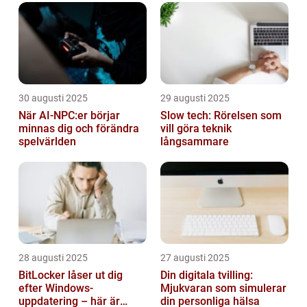
30 augusti 2025
29 augusti 2025
När AI-NPC:er börjar
Slow tech: Rörelsen som
minnas dig och förändra
vill göra teknik
spelvärlden
långsammare
28 augusti 2025
27 augusti 2025
BitLocker låser ut dig
Din digitala tvilling:
efter Windows-
Mjukvaran som simulerar
uppdatering – här är
din personliga hälsa