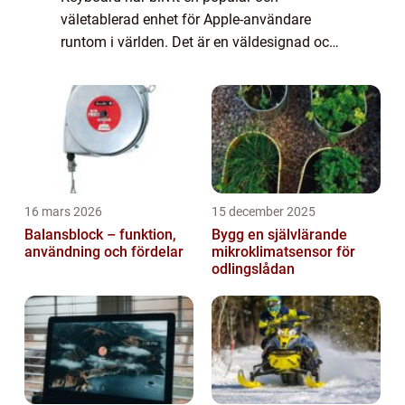
väletablerad enhet för Apple-användare
runtom i världen. Det är en väldesignad och
funktionell tangentbordslösning som passar
perfekt för både professionella och vanliga
användare...
16 mars 2026
15 december 2025
Balansblock – funktion,
Bygg en självlärande
användning och fördelar
mikroklimatsensor för
odlingslådan