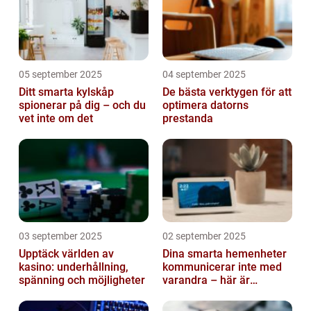
05 september 2025
04 september 2025
Ditt smarta kylskåp
De bästa verktygen för att
spionerar på dig – och du
optimera datorns
vet inte om det
prestanda
03 september 2025
02 september 2025
Upptäck världen av
Dina smarta hemenheter
kasino: underhållning,
kommunicerar inte med
spänning och möjligheter
varandra – här är
anledningen