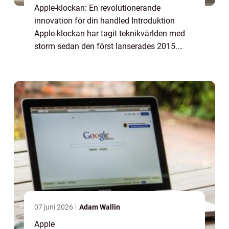
Apple-klockan: En revolutionerande
innovation för din handled Introduktion
Apple-klockan har tagit teknikvärlden med
storm sedan den först lanserades 2015.
Denna bärbara enhet har blivit en integrerad
del av vår vardag och erbjuder en mängd
olika fun...
07 juni 2026
Adam Wallin
Apple