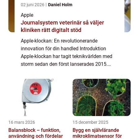
02 juni 2026
Daniel Holm
Apple
Journalsystem veterinär så väljer
kliniken rätt digitalt stöd
Apple-klockan: En revolutionerande
innovation för din handled Introduktion
Apple-klockan har tagit teknikvärlden med
storm sedan den först lanserades 2015.
Denna bärbara enhet har blivit en integrerad
del av vår vardag och erbjuder en mängd
olika fun...
16 mars 2026
15 december 2025
Balansblock – funktion,
Bygg en självlärande
användning och fördelar
mikroklimatsensor för