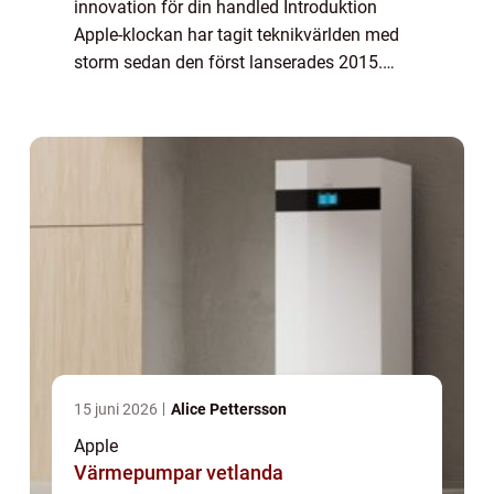
innovation för din handled Introduktion
Apple-klockan har tagit teknikvärlden med
storm sedan den först lanserades 2015.
Denna bärbara enhet har blivit en integrerad
del av vår vardag och erbjuder en mängd
olika fun...
15 juni 2026
Alice Pettersson
Apple
Värmepumpar vetlanda