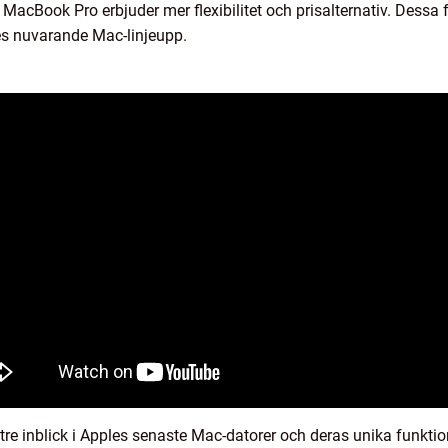
 MacBook Pro erbjuder mer flexibilitet och prisalternativ. Dessa f
es nuvarande Mac-linjeupp.
ttre inblick i Apples senaste Mac-datorer och deras unika funkti