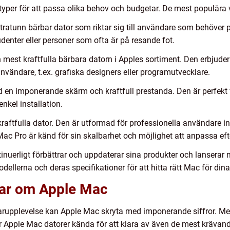
typer för att passa olika behov och budgetar. De mest populära 
tratunn bärbar dator som riktar sig till användare som behöver 
denter eller personer som ofta är på resande fot.
est kraftfulla bärbara datorn i Apples sortiment. Den erbjuder
vändare, t.ex. grafiska designers eller programutvecklare.
med en imponerande skärm och kraftfull prestanda. Den är perfekt
nkel installation.
raftfulla dator. Den är utformad för professionella användare i
 Mac Pro är känd för sin skalbarhet och möjlighet att anpassa e
ntinuerligt förbättrar och uppdaterar sina produkter och lanserar 
dellerna och deras specifikationer för att hitta rätt Mac för din
gar om Apple Mac
rupplevelse kan Apple Mac skryta med imponerande siffror. Med
 Apple Mac datorer kända för att klara av även de mest krävand