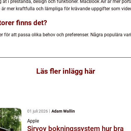
g åt i prestanda, design och funktioner. MacBook Air är mer porta
 mer kraftfulla och lämpliga för krävande uppgifter som videor
orer finns det?
er för att passa olika behov och preferenser. Några populära var
Läs fler inlägg här
01 juli 2026
Adam Wallin
Apple
Sirvoy bokningssystem hur bra