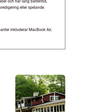
bel och har lång batteritid,
edigering eller spelande.
ianter inkluderar MacBook Air,