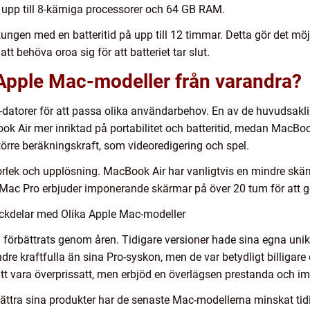
pp till 8-kärniga processorer och 64 GB RAM.
kungen med en batteritid på upp till 12 timmar. Detta gör det mö
t behöva oroa sig för att batteriet tar slut.
a Apple Mac-modeller från varandra?
-datorer för att passa olika användarbehov. En av de huvudsaklig
ook Air mer inriktad på portabilitet och batteritid, medan MacB
törre beräkningskraft, som videoredigering och spel.
storlek och upplösning. MacBook Air har vanligtvis en mindre s
 Mac Pro erbjuder imponerande skärmar på över 20 tum för att ge
ckdelar med Olika Apple Mac-modeller
 förbättrats genom åren. Tidigare versioner hade sina egna unika
re kraftfulla än sina Pro-syskon, men de var betydligt billigar
 att vara överprissatt, men erbjöd en överlägsen prestanda och 
rbättra sina produkter har de senaste Mac-modellerna minskat ti