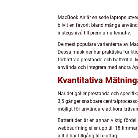
MacBook Air är en serie laptops utve
blivit en favorit bland många använda
instegsnivå till premiumalternativ.
De mest populära varianterna av MacB
Dessa maskiner har praktiska funkti
förbättrad prestanda och batteritid.
använda och integrera med andra App
Kvantitativa Mätnin
När det gäller prestanda och specifik
3,5 gånger snabbare centralprocessor
möjligt för användare att köra kräva
Batteritiden är en annan viktig förd
webbsurfning eller upp till 18 timmars
alltid har tillgång till eluttag.