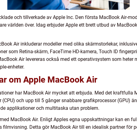
cklade och tillverkade av Apple Inc. Den första MacBook Air-mo
re världen över. Idag erbjuder Apple ett brett utbud av MacBook
ook Air inkluderar modeller med olika skärmstorlekar, inklusiv
oner som Retina-skärm, FaceTime HD-kamera, Touch ID fingerprin
 MacBook Air levereras också med ett operativsystem som heter ma
le-enheter.
gar om Apple MacBook Air
ationer har MacBook Air mycket att erbjuda. Med det kraftfulla 
 (CPU) och upp till 5 gånger snabbare grafikprocessor (GPU) än t
nde applikationer och multitaska utan problem.
el med MacBook Air. Enligt Apples egna uppskattningar kan en fu
 filmvisning. Detta gör MacBook Air till en idealisk partner för 