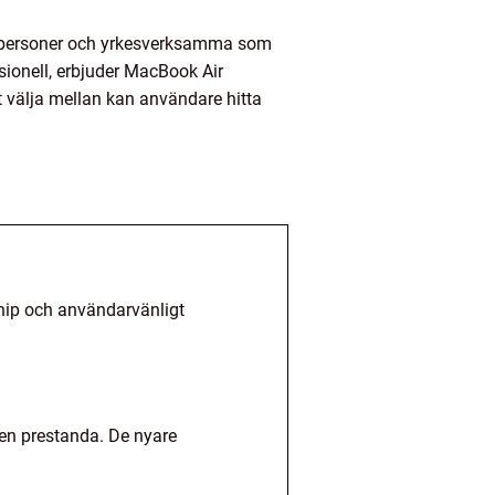
vatpersoner och yrkesverksamma som
ssionell, erbjuder MacBook Air
t välja mellan kan användare hitta
chip och användarvänligt
en prestanda. De nyare