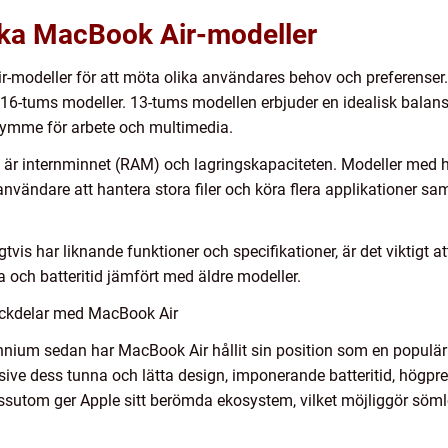
lika MacBook Air-modeller
ir-modeller för att möta olika användares behov och preferenser.
16-tums modeller. 13-tums modellen erbjuder en idealisk balans
ymme för arbete och multimedia.
 är internminnet (RAM) och lagringskapaciteten. Modeller med h
användare att hantera stora filer och köra flera applikationer sa
is har liknande funktioner och specifikationer, är det viktigt a
a och batteritid jämfört med äldre modeller.
ackdelar med MacBook Air
nnium sedan har MacBook Air hållit sin position som en populär 
usive dess tunna och lätta design, imponerande batteritid, högpr
sutom ger Apple sitt berömda ekosystem, vilket möjliggör sömlö