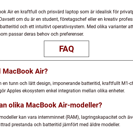
 Air en kraftfull och prisvärd laptop som är idealisk för pri
 Oavsett om du är en student, företagschef eller en kreativ profe
teritid och ett intuitivt operativsystem. Med olika varianter at
om passar deras behov och preferenser.
FAQ
d MacBook Air?
 en tunn och lätt design, imponerande batteritid, kraftfullt M1-
r Apples ekosystem enkel integration mellan olika enheter.
lan olika MacBook Air-modeller?
modeller kan vara internminnet (RAM), lagringskapacitet och äv
ättrad prestanda och batteritid jämfört med äldre modeller.