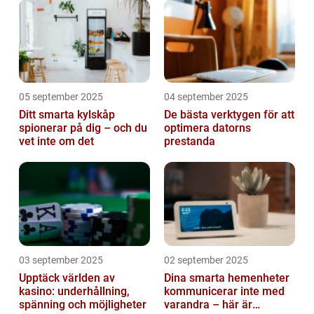
05 september 2025
04 september 2025
Ditt smarta kylskåp
De bästa verktygen för att
spionerar på dig – och du
optimera datorns
vet inte om det
prestanda
03 september 2025
02 september 2025
Upptäck världen av
Dina smarta hemenheter
kasino: underhållning,
kommunicerar inte med
spänning och möjligheter
varandra – här är