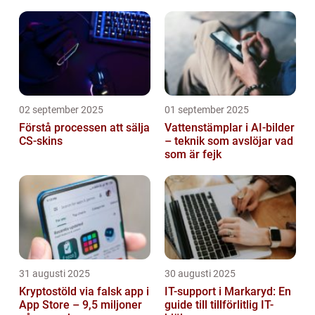
anledningen
02 september 2025
01 september 2025
Förstå processen att sälja
Vattenstämplar i AI-bilder
CS-skins
– teknik som avslöjar vad
som är fejk
31 augusti 2025
30 augusti 2025
Kryptostöld via falsk app i
IT-support i Markaryd: En
App Store – 9,5 miljoner
guide till tillförlitlig IT-