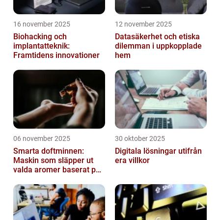
16 november 2025
12 november 2025
Biohacking och
Datasäkerhet och etiska
implantatteknik:
dilemman i uppkopplade
Framtidens innovationer
hem
06 november 2025
30 oktober 2025
Smarta doftminnen:
Digitala lösningar utifrån
Maskin som släpper ut
era villkor
valda aromer baserat på
tid på dygnet