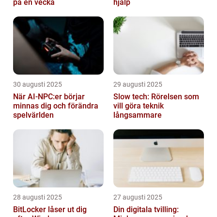
på en vecka
hjälp
30 augusti 2025
29 augusti 2025
När AI-NPC:er börjar
Slow tech: Rörelsen som
minnas dig och förändra
vill göra teknik
spelvärlden
långsammare
28 augusti 2025
27 augusti 2025
BitLocker låser ut dig
Din digitala tvilling: