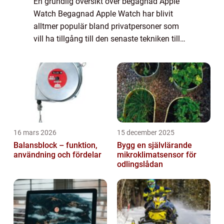
En grundlig översikt över begagnad Apple
Watch Begagnad Apple Watch har blivit
alltmer populär bland privatpersoner som
vill ha tillgång till den senaste tekniken till
ett mer överkomligt pris. Denna artikel syftar
till att ge en omfattande presentat...
16 mars 2026
15 december 2025
Balansblock – funktion,
Bygg en självlärande
användning och fördelar
mikroklimatsensor för
odlingslådan