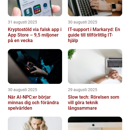
31 augusti 2025
30 augusti 2025
Kryptostöld via falsk app i
IT-support i Markaryd: En
App Store – 9,5 miljoner
guide till tillförlitlig IT-
på en vecka
hjälp
30 augusti 2025
29 augusti 2025
När AI-NPC:er börjar
Slow tech: Rörelsen som
minnas dig och förändra
vill göra teknik
spelvärlden
långsammare