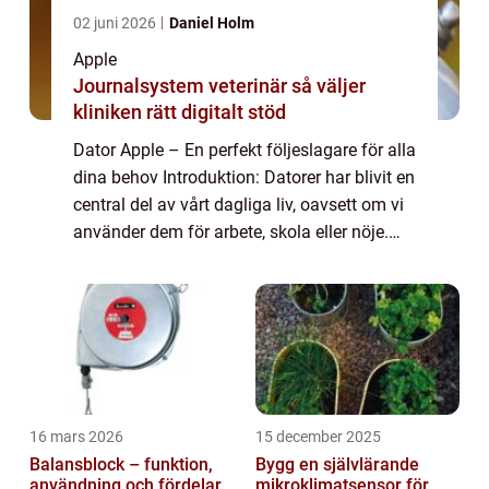
02 juni 2026
Daniel Holm
Apple
Journalsystem veterinär så väljer
kliniken rätt digitalt stöd
Dator Apple – En perfekt följeslagare för alla
dina behov Introduktion: Datorer har blivit en
central del av vårt dagliga liv, oavsett om vi
använder dem för arbete, skola eller nöje.
Inget märke inom datorvärlden har blivit så
ikoniskt som App...
16 mars 2026
15 december 2025
Balansblock – funktion,
Bygg en självlärande
användning och fördelar
mikroklimatsensor för