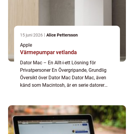
15 juni 2026
Alice Pettersson
Apple
Värmepumpar vetlanda
Dator Mac – En Allt-i-ett Lösning för
Privatpersoner En Övergripande, Grundlig
Översikt över Dator Mac Dator Mac, även
känd som Macintosh, är en serie datorer
som tillverkas och säljs av Apple Inc. Sedan
den första datorn Macintosh 128k introdu...