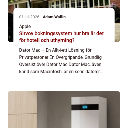
01 juli 2026
Adam Wallin
Apple
Sirvoy bokningssystem hur bra är det
för hotell och uthyrning?
Dator Mac – En Allt-i-ett Lösning för
Privatpersoner En Övergripande, Grundlig
Översikt över Dator Mac Dator Mac, även
känd som Macintosh, är en serie datorer
som tillverkas och säljs av Apple Inc. Sedan
den första datorn Macintosh 128k introdu...