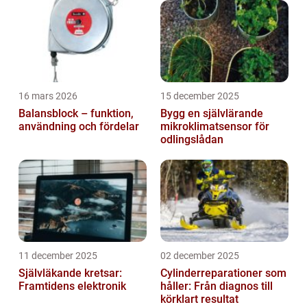
den första datorn Macintosh 128k introdu...
16 mars 2026
15 december 2025
Balansblock – funktion,
Bygg en självlärande
användning och fördelar
mikroklimatsensor för
odlingslådan
11 december 2025
02 december 2025
Självläkande kretsar:
Cylinderreparationer som
Framtidens elektronik
håller: Från diagnos till
körklart resultat