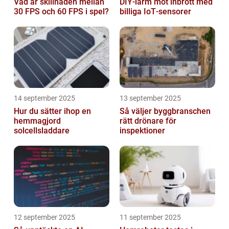
Vad är skillnaden mellan
DIY‑larm mot inbrott med
30 FPS och 60 FPS i spel?
billiga IoT‑sensorer
14 september 2025
13 september 2025
Hur du sätter ihop en
Så väljer byggbranschen
hemmagjord
rätt drönare för
solcellsladdare
inspektioner
12 september 2025
11 september 2025