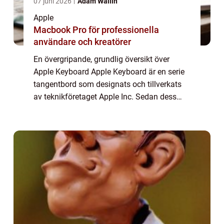
07 juni 2026
Adam Wallin
Apple
Macbook Pro för professionella
användare och kreatörer
En övergripande, grundlig översikt över
Apple Keyboard Apple Keyboard är en serie
tangentbord som designats och tillverkats
av teknikföretaget Apple Inc. Sedan dess
lansering har Apple Keyboard blivit ett av de
mest eftertraktade tangentborden för bå...