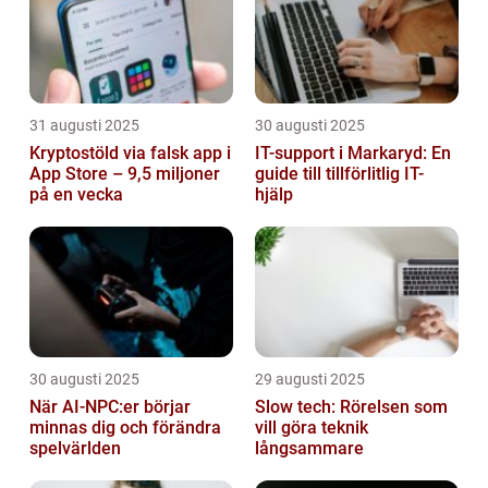
31 augusti 2025
30 augusti 2025
Kryptostöld via falsk app i
IT-support i Markaryd: En
App Store – 9,5 miljoner
guide till tillförlitlig IT-
på en vecka
hjälp
30 augusti 2025
29 augusti 2025
När AI-NPC:er börjar
Slow tech: Rörelsen som
minnas dig och förändra
vill göra teknik
spelvärlden
långsammare