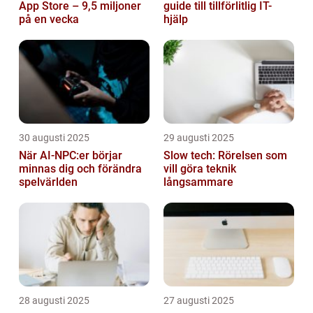
App Store – 9,5 miljoner
guide till tillförlitlig IT-
på en vecka
hjälp
30 augusti 2025
29 augusti 2025
När AI-NPC:er börjar
Slow tech: Rörelsen som
minnas dig och förändra
vill göra teknik
spelvärlden
långsammare
28 augusti 2025
27 augusti 2025