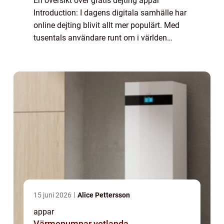
En översikt över gratis dejting appar
Introduction: I dagens digitala samhälle har
online dejting blivit allt mer populärt. Med
tusentals användare runt om i världen
erbjuder gratis dejting appar en enkel och
bekväm plattform för att möta potentiella...
15 juni 2026
Alice Pettersson
appar
Värmepumpar vetlanda