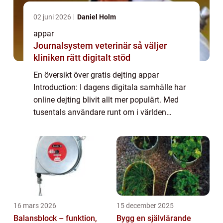
02 juni 2026
Daniel Holm
appar
Journalsystem veterinär så väljer
kliniken rätt digitalt stöd
En översikt över gratis dejting appar
Introduction: I dagens digitala samhälle har
online dejting blivit allt mer populärt. Med
tusentals användare runt om i världen
erbjuder gratis dejting appar en enkel och
bekväm plattform för att möta potentiella...
16 mars 2026
15 december 2025
Balansblock – funktion,
Bygg en självlärande