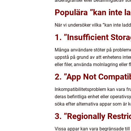
åldersgränser eller betalningskrav som
Populära ”kan inte l
När vi undersöker vilka ”kan inte lad
1. ”Insufficient Stor
Många användare stöter på problemet
uppstå på grund av att enhetens inter
eller filer, använda molnlagring eller 
2. ”App Not Compati
Inkompatibilitetsproblem kan vara fr
deras befintliga enhet eller operativ
söka efter alternativa appar som är
3. ”Regionally Restr
Vissa appar kan vara begränsade till