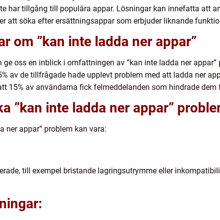
te har tillgång till populära appar. Lösningar kan innefatta att 
r att söka efter ersättningsappar som erbjuder liknande funktion
ar om ”kan inte ladda ner appar”
 ge oss en inblick i omfattningen av ”kan inte ladda ner appar”
5% av de tillfrågade hade upplevt problem med att ladda ner app
att 15% av användarna fick felmeddelanden som hindrade dem fr
ika ”kan inte ladda ner appar” probl
da ner appar” problem kan vara:
terade, till exempel bristande lagringsutrymme eller inkompatib
ningar: