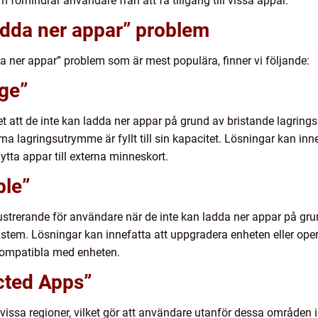
 förhindrar användare från att få tillgång till vissa appar.
adda ner appar” problem
da ner appar” problem som är mest populära, finner vi följande:
age”
 att de inte kan ladda ner appar på grund av bristande lagring
na lagringsutrymme är fyllt till sin kapacitet. Lösningar kan in
flytta appar till externa minneskort.
ble”
ustrerande för användare när de inte kan ladda ner appar på gru
system. Lösningar kan innefatta att uppgradera enheten eller opera
 kompatibla med enheten.
icted Apps”
 vissa regioner, vilket gör att användare utanför dessa områden 