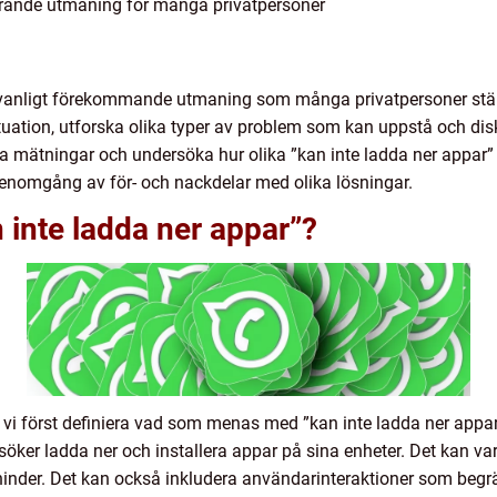
rerande utmaning för många privatpersoner
 vanligt förekommande utmaning som många privatpersoner ställs
ituation, utforska olika typer av problem som kan uppstå och dis
va mätningar och undersöka hur olika ”kan inte ladda ner appar” 
 genomgång av för- och nackdelar med olika lösningar.
inte ladda ner appar”?
vi först definiera vad som menas med ”kan inte ladda ner appa
rsöker ladda ner och installera appar på sina enheter. Det kan v
a hinder. Det kan också inkludera användarinteraktioner som beg