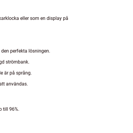
arklocka eller som en display på
ra den perfekta lösningen.
ggd strömbank.
de är på språng.
 att användas.
 till 96%.