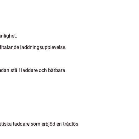
nlighet.
illtalande laddningsupplevelse.
edan ställ laddare och bärbara
etiska laddare som erbjöd en trådlös