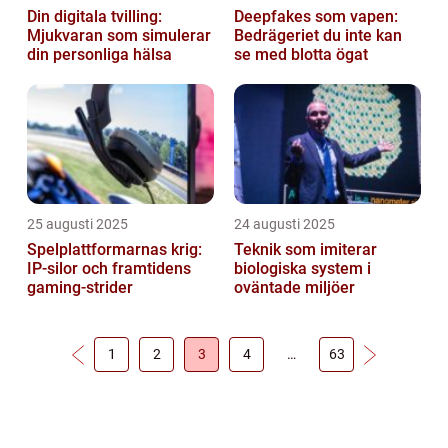
Din digitala tvilling:
Deepfakes som vapen:
Mjukvaran som simulerar
Bedrägeriet du inte kan
din personliga hälsa
se med blotta ögat
25 augusti 2025
24 augusti 2025
Spelplattformarnas krig:
Teknik som imiterar
IP‑silor och framtidens
biologiska system i
gaming‑strider
oväntade miljöer
1
2
3
4
…
63