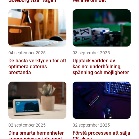
Göteborg visar vägen
vet inte om det
04 september 2025
03 september 2025
De bästa verktygen för att
Upptäck världen av
optimera datorns
kasino: underhållning,
prestanda
spänning och möjligheter
02 september 2025
02 september 2025
Dina smarta hemenheter
Förstå processen att sälja
kommunicerar inte med
CS-skins