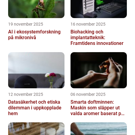
19 november 2025
16 november 2025
AI i ekosystemforskning
Biohacking och
på mikronivå
implantatteknik:
Framtidens innovationer
12 november 2025
06 november 2025
Datasäkerhet och etiska
Smarta doftminnen:
dilemman i uppkopplade
Maskin som släpper ut
hem
valda aromer baserat på
tid på dygnet