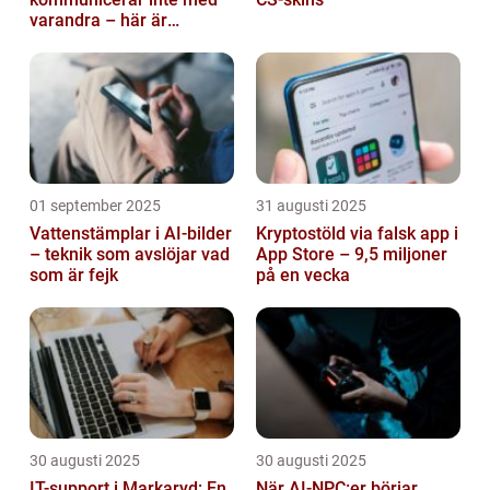
varandra – här är
anledningen
01 september 2025
31 augusti 2025
Vattenstämplar i AI-bilder
Kryptostöld via falsk app i
– teknik som avslöjar vad
App Store – 9,5 miljoner
som är fejk
på en vecka
30 augusti 2025
30 augusti 2025
IT-support i Markaryd: En
När AI-NPC:er börjar